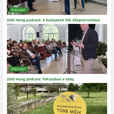
PODCAST
Zöld Hang podcast: A budapesti fák állapotromlása
PODCAST
Zöld Hang podcast: fókuszban a talaj