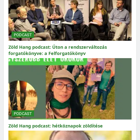
PODCAST
Zöld Hang podcast: Úton a rendszerváltozás
forgatókönyve: a Felforgatókönyv
PODCAST
Zöld Hang podcast: hétköznapok zöldítése