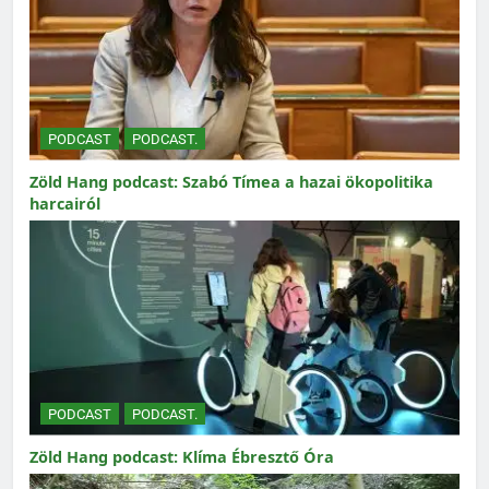
PODCAST
PODCAST.
Zöld Hang podcast: Szabó Tímea a hazai ökopolitika
harcairól
PODCAST
PODCAST.
Zöld Hang podcast: Klíma Ébresztő Óra