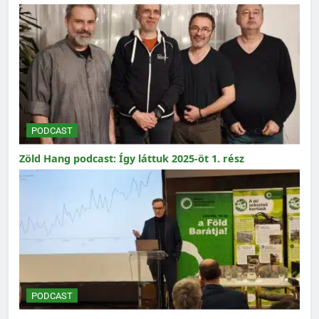
PODCAST
Zöld Hang podcast: Így láttuk 2025-öt 1. rész
PODCAST