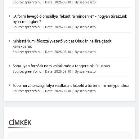
Source:
greenfo.hu
Date: 2026-08-10
By szerkeszto
„A forró levegő ólomsúllyal feküdt rá mindenre” – hogyan túrázzunk
nyári melegben?
Source:
greenfo.hu
Date: 2026-08-10
By szerkeszto
Minisztériumi főosztályvezető volt az Óbudán halálra gázolt
kerékpáros
Source:
greenfo.hu
Date: 2026-08-10
By szerkeszto
Soha ilyen forróak nem voltak még a tengereink júliusban
Source:
greenfo.hu
Date: 2026-08-10
By szerkeszto
Több horvátországi folyó vízállása is közelít a történelmi mélyponthoz
Source:
greenfo.hu
Date: 2026-08-10
By szerkeszto
CÍMKÉK