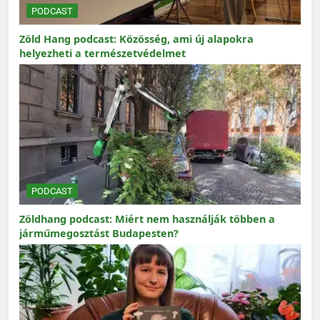
PODCAST
Zöld Hang podcast: Közösség, ami új alapokra
helyezheti a természetvédelmet
PODCAST
Zöldhang podcast: Miért nem használják többen a
járműmegosztást Budapesten?