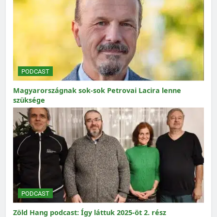
PODCAST
Magyarországnak sok-sok Petrovai Lacira lenne
szüksége
PODCAST
Zöld Hang podcast: Így láttuk 2025-öt 2. rész