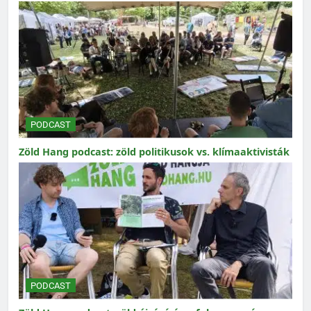
PODCAST
Zöld Hang podcast: zöld politikusok vs. klímaaktivisták
PODCAST