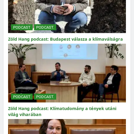
PODCAST
PODCAST.
Zöld Hang podcast: Budapest válasza a klímaválságra
PODCAST
PODCAST.
Zöld Hang podcast: Klímatudomány a tények utáni
világ viharában