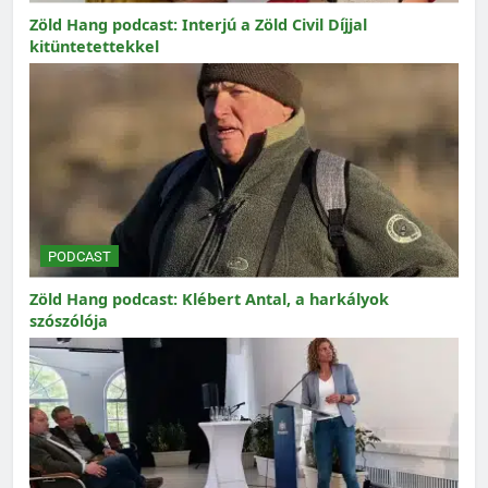
Zöld Hang podcast: Interjú a Zöld Civil Díjjal
kitüntetettekkel
PODCAST
Zöld Hang podcast: Klébert Antal, a harkályok
szószólója