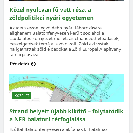
Közel nyolcvan fő vett részt a
zöldpolitikai nyári egyetemen
Az idei szezon legzöldebb nyári táborozására
alighanem Balatonfenyvesen került sor, ahol a
csodálatos környezet mellett az elhangzott előadások,
beszélgetések témája is zöld volt. Zöld aktivisták
hallgathattak zöld előadókat a Zöld Európai Alapítvány
támogatásával.
Részletek
KÖZÉLET
Strand helyett újabb kikötő – folytatódik
a NER balatoni térfoglalása
Ezúttal Balatonfenyvesen alakítanak ki hatalmas