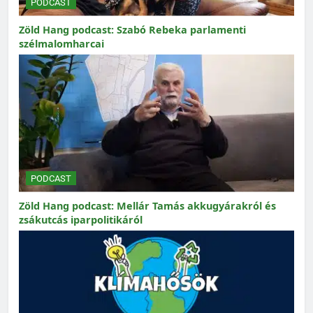
PODCAST
Zöld Hang podcast: Szabó Rebeka parlamenti
szélmalomharcai
PODCAST
Zöld Hang podcast: Mellár Tamás akkugyárakról és
zsákutcás iparpolitikáról