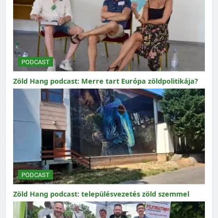
PODCAST
Zöld Hang podcast: Merre tart Európa zöldpolitikája?
PODCAST
Zöld Hang podcast: településvezetés zöld szemmel