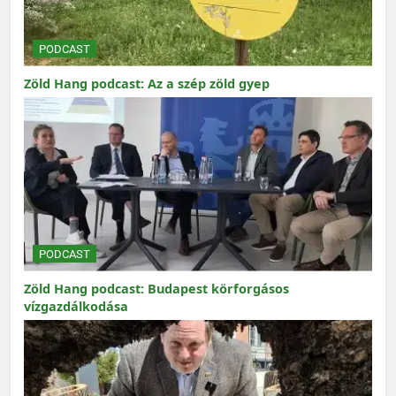
PODCAST
Zöld Hang podcast: Az a szép zöld gyep
PODCAST
Zöld Hang podcast: Budapest körforgásos
vízgazdálkodása