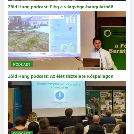
Zöld Hang podcast: Elég a világvége-hangulatból!
PODCAST
Zöld Hang podcast: Az élet tisztelete Kóspallagon
PODCAST