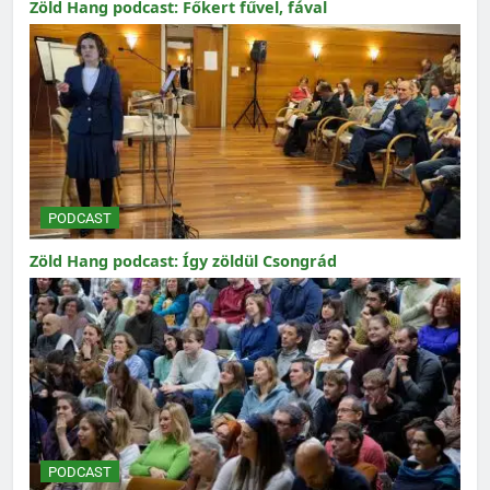
Zöld Hang podcast: Főkert fűvel, fával
PODCAST
Zöld Hang podcast: Így zöldül Csongrád
PODCAST