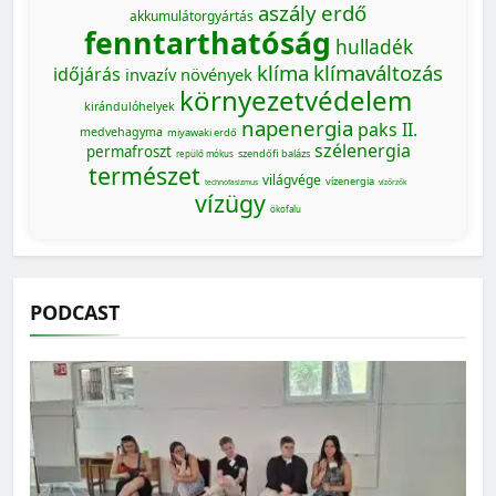
aszály
erdő
akkumulátorgyártás
fenntarthatóság
hulladék
klíma
klímaváltozás
időjárás
invazív növények
környezetvédelem
kirándulóhelyek
napenergia
paks II.
medvehagyma
miyawaki erdő
szélenergia
permafroszt
szendőfi balázs
repülő mókus
természet
világvége
vízenergia
technofasizmus
vízőrzők
vízügy
ökofalu
PODCAST