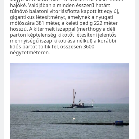
hajóké. Valójában a minden ésszerű határt
túlnövő balatoni vitorlásflotta kapott itt egy új,
gigantikus létesítményt, amelynek a nyugati
mólószára 381 méter, a keleti pedig 222 méter
hosszú. A kitermelt iszappal (merthogy a déli
parton képtelenség kikötőt létesíteni jelentős
mennyiségű iszap kikotrása nélkül) a korábbi
lidós partot töltik fel, összesen 3600
négyzetméteren.