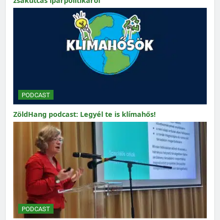
zsákutcás iparpolitikáról
PODCAST
ZöldHang podcast: Legyél te is klímahős!
PODCAST