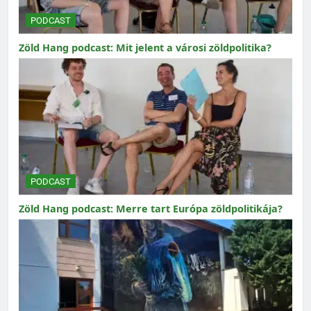
PODCAST
Zöld Hang podcast: Mit jelent a városi zöldpolitika?
PODCAST
Zöld Hang podcast: Merre tart Európa zöldpolitikája?