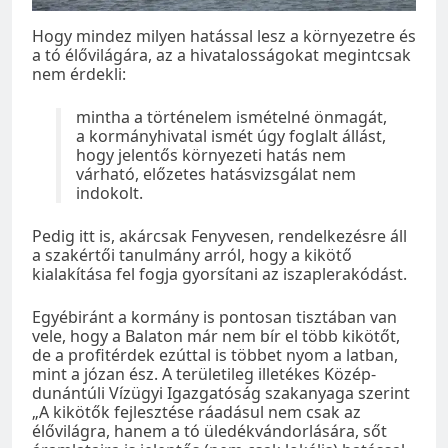
Hogy mindez milyen hatással lesz a környezetre és
a tó élővilágára, az a hivatalosságokat megintcsak
nem érdekli:
mintha a történelem ismételné önmagát,
a kormányhivatal ismét úgy foglalt állást,
hogy jelentős környezeti hatás nem
várható, előzetes hatásvizsgálat nem
indokolt.
Pedig itt is, akárcsak Fenyvesen, rendelkezésre áll
a szakértői tanulmány arról, hogy a kikötő
kialakítása fel fogja gyorsítani az iszaplerakódást.
Egyébiránt a kormány is pontosan tisztában van
vele, hogy a Balaton már nem bír el több kikötőt,
de a profitérdek ezúttal is többet nyom a latban,
mint a józan ész. A területileg illetékes Közép-
dunántúli Vízügyi Igazgatóság szakanyaga szerint
„A kikötők fejlesztése ráadásul nem csak az
élővilágra, hanem a tó üledékvándorlására, sőt