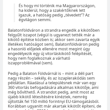
És hogy mi történik ma Magyarországon,
ha kiderül, hogy a szakértőknek lett
igazuk, a hatóság pedig „tévedett”? Az
égvilágon semmi.
Balatonföldváron a strandra engedik a kikötőben
felgyűlt iszapot (végül is ugyanezt tették már a
kikötő építése közben is; akkor sem zavarta egyik
illetékes hatóságot sem), Balatonföldváron pedig
a hasonló előjelek ellenére most megint úgy
engedélyezik egy új vitorláskikötő felépítését,
hogy nem foglalkoznak a várható
iszapproblémával (sem).
Pedig a Balaton Földvárnál is – mint a déli part
nagy részén – sekély, és az iszaplerakódás sem
példátlan. Ráadásul a településnek már van egy
360 vitorlás befogadására alkalmas kikötője, ami
még bővíthető. A strandot pedig, amit most az
újabb kikötő létesítésére kinéztek, nemrég
újították fel 150 millió forintnyi EU-támogatásból.
Korábban ugyanitt már akartak kikötőt építeni, de