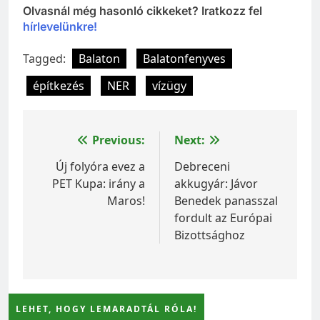
Olvasnál még hasonló cikkeket? Iratkozz fel
hírlevelünkre!
Tagged:
Balaton
Balatonfenyves
építkezés
NER
vízügy
Bejegyzés
Previous:
Next:
navigáció
Új folyóra evez a
Debreceni
PET Kupa: irány a
akkugyár: Jávor
Maros!
Benedek panasszal
fordult az Európai
Bizottsághoz
LEHET, HOGY LEMARADTÁL RÓLA!