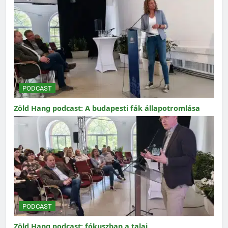
PODCAST
Zöld Hang podcast: A budapesti fák állapotromlása
PODCAST
Zöld Hang podcast: fókuszban a talaj