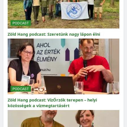
PODCAST
Zöld Hang podcast: Szeretünk nagy lápon élni
PODCAST
Zöld Hang podcast: VízŐrzők terepen – helyi
közösségek a vízmegtartásért