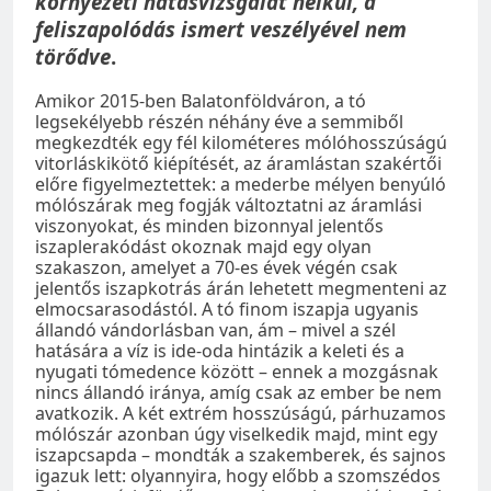
környezeti hatásvizsgálat nélkül, a
feliszapolódás ismert veszélyével nem
törődve
.
Amikor 2015-ben Balatonföldváron, a tó
legsekélyebb részén néhány éve a semmiből
megkezdték egy fél kilométeres mólóhosszúságú
vitorláskikötő kiépítését, az áramlástan szakértői
előre figyelmeztettek: a mederbe mélyen benyúló
mólószárak meg fogják változtatni az áramlási
viszonyokat, és minden bizonnyal jelentős
iszaplerakódást okoznak majd egy olyan
szakaszon, amelyet a 70-es évek végén csak
jelentős iszapkotrás árán lehetett megmenteni az
elmocsarasodástól. A tó finom iszapja ugyanis
állandó vándorlásban van, ám – mivel a szél
hatására a víz is ide-oda hintázik a keleti és a
nyugati tómedence között – ennek a mozgásnak
nincs állandó iránya, amíg csak az ember be nem
avatkozik. A két extrém hosszúságú, párhuzamos
mólószár azonban úgy viselkedik majd, mint egy
iszapcsapda – mondták a szakemberek, és sajnos
igazuk lett: olyannyira, hogy előbb a szomszédos