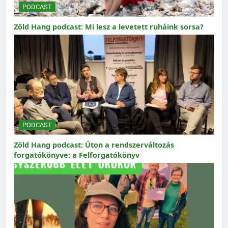
PODCAST
Zöld Hang podcast: Mi lesz a levetett ruháink sorsa?
PODCAST
Zöld Hang podcast: Úton a rendszerváltozás
forgatókönyve: a Felforgatókönyv