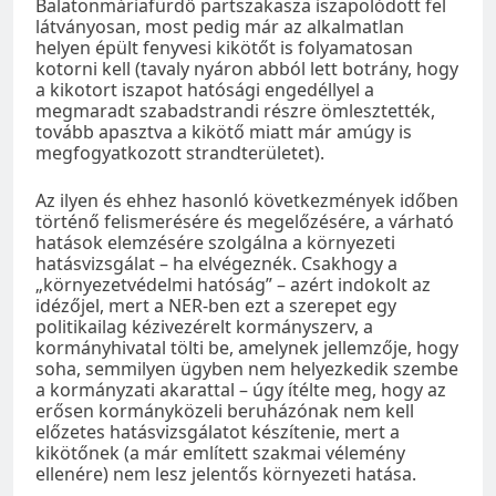
Balatonmáriafürdő partszakasza iszapolódott fel
látványosan, most pedig már az alkalmatlan
helyen épült fenyvesi kikötőt is folyamatosan
kotorni kell (tavaly nyáron abból lett botrány, hogy
a kikotort iszapot hatósági engedéllyel a
megmaradt szabadstrandi részre ömlesztették,
tovább apasztva a kikötő miatt már amúgy is
megfogyatkozott strandterületet).
Az ilyen és ehhez hasonló következmények időben
történő felismerésére és megelőzésére, a várható
hatások elemzésére szolgálna a környezeti
hatásvizsgálat – ha elvégeznék. Csakhogy a
„környezetvédelmi hatóság” – azért indokolt az
idézőjel, mert a NER-ben ezt a szerepet egy
politikailag kézivezérelt kormányszerv, a
kormányhivatal tölti be, amelynek jellemzője, hogy
soha, semmilyen ügyben nem helyezkedik szembe
a kormányzati akarattal – úgy ítélte meg, hogy az
erősen kormányközeli beruházónak nem kell
előzetes hatásvizsgálatot készítenie, mert a
kikötőnek (a már említett szakmai vélemény
ellenére) nem lesz jelentős környezeti hatása.