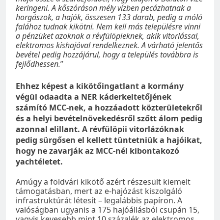
keringeni. A kőszóráson mély vízben pecázhatnak a
horgászok, a hajók, összesen 133 darab, pedig a móló
falához tudnak kikötni. Nem kell más településre vinni
a pénzüket azoknak a révfülöpieknek, akik vitorlással,
elektromos kishajóval rendelkeznek. A várható jelentős
bevétel pedig hozzájárul, hogy a település továbbra is
fejlődhessen.
”
Ehhez képest a kikötőingatlant a kormány
végül odaadta a NER káderkeltetőjének
számító MCC-nek, a hozzáadott közterületekről
és a helyi bevételnövekedésről szőtt álom pedig
azonnal elillant. A révfülöpii vitorlázóknak
pedig sürgősen el kellett tüntetniük a hajóikat,
hogy ne zavarják az MCC-nél kibontakozó
yachtéletet.
Amúgy a földvári kikötő azért részesült kiemelt
támogatásban, mert az e-hajózást kiszolgáló
infrastruktúrát létesít – legalábbis papíron. A
valóságban ugyanis a 175 hajóállásból csupán 15,
vagyis kevesebb mint 10 százalék az elektromos