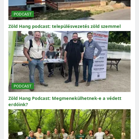
PODCAST
Zöld Hang podcast: településvezetés zöld szemmel
PODCAST
Zöld Hang Podcast: Megmenekülhetnek-e a védett
erdőink?