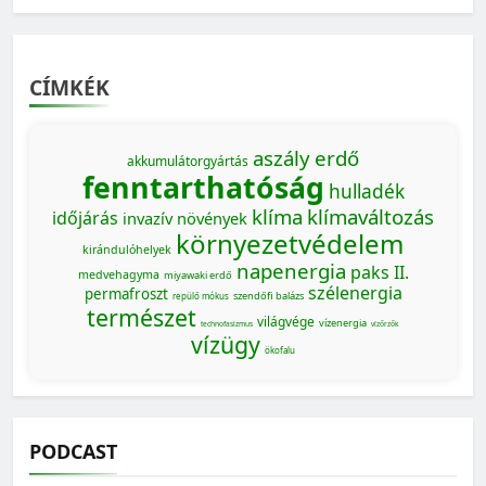
CÍMKÉK
aszály
erdő
akkumulátorgyártás
fenntarthatóság
hulladék
klíma
klímaváltozás
időjárás
invazív növények
környezetvédelem
kirándulóhelyek
napenergia
paks II.
medvehagyma
miyawaki erdő
szélenergia
permafroszt
szendőfi balázs
repülő mókus
természet
világvége
vízenergia
technofasizmus
vízőrzők
vízügy
ökofalu
PODCAST