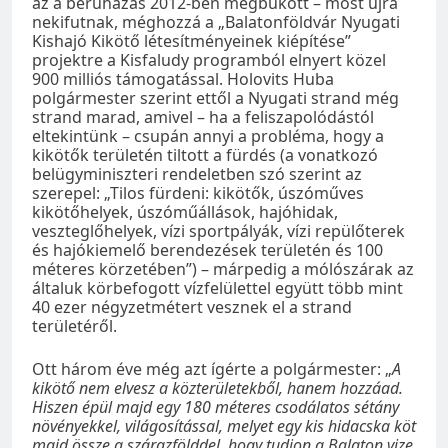
az a beruházás 2012-ben megbukott – most újra
nekifutnak, méghozzá a „Balatonföldvár Nyugati
Kishajó Kikötő létesítményeinek kiépítése”
projektre a Kisfaludy programból elnyert közel
900 milliós támogatással. Holovits Huba
polgármester szerint ettől a Nyugati strand még
strand marad, amivel – ha a feliszapolódástól
eltekintünk – csupán annyi a probléma, hogy a
kikötők területén tiltott a fürdés (a vonatkozó
belügyminiszteri rendeletben szó szerint az
szerepel: „Tilos fürdeni: kikötők, úszóműves
kikötőhelyek, úszóműállások, hajóhidak,
veszteglőhelyek, vízi sportpályák, vízi repülőterek
és hajókiemelő berendezések területén és 100
méteres körzetében”) – márpedig a mólószárak az
általuk körbefogott vízfelülettel együtt több mint
40 ezer négyzetmétert vesznek el a strand
területéről.
Ott három éve még azt ígérte a polgármester: „
A
kikötő nem elvesz a közterületekből, hanem hozzáad.
Hiszen épül majd egy 180 méteres csodálatos sétány
növényekkel, világosítással, melyet egy kis hidacska köt
majd össze a szárazfölddel, hogy tudjon a Balaton vize