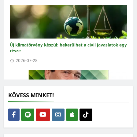
Új klímatörvény készül: bekerülhet a civil javaslatok egy
része
2026-07-28
KÖVESS MINKET!
Lehet-e rendszerkritika nélkül zöldnek lenni?
2026-07-27