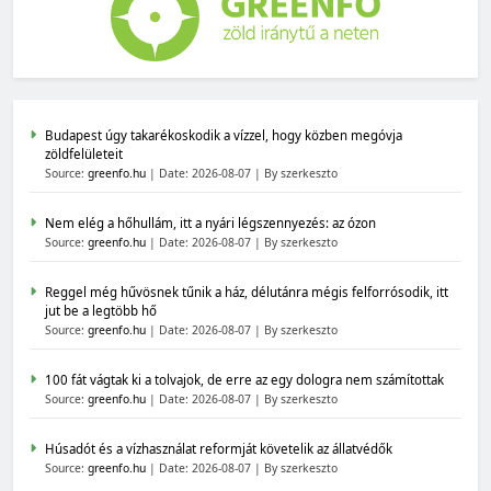
Budapest úgy takarékoskodik a vízzel, hogy közben megóvja
zöldfelületeit
Source:
greenfo.hu
Date: 2026-08-07
By szerkeszto
Nem elég a hőhullám, itt a nyári légszennyezés: az ózon
Source:
greenfo.hu
Date: 2026-08-07
By szerkeszto
Reggel még hűvösnek tűnik a ház, délutánra mégis felforrósodik, itt
jut be a legtöbb hő
Source:
greenfo.hu
Date: 2026-08-07
By szerkeszto
100 fát vágtak ki a tolvajok, de erre az egy dologra nem számítottak
Source:
greenfo.hu
Date: 2026-08-07
By szerkeszto
Húsadót és a vízhasználat reformját követelik az állatvédők
Source:
greenfo.hu
Date: 2026-08-07
By szerkeszto