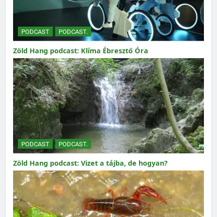
PODCAST
PODCAST.
Zöld Hang podcast: Klíma Ébresztő Óra
PODCAST
PODCAST.
Zöld Hang podcast: Vizet a tájba, de hogyan?