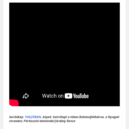
borítókép:
1HAJÓBAN
, képek: kotróhajó a tóban Balatonföldváron, a Nyugati
strandon; Párbeszéd aktivisták/Járdány Bence