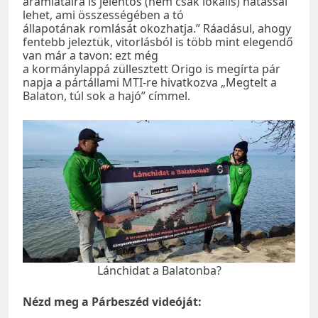
áramlataira is jelentős (nem csak lokális) hatással
lehet, ami összességében a tó
állapotának romlását okozhatja.” Ráadásul, ahogy
fentebb jeleztük, vitorlásból is több mint elegendő
van már a tavon: ezt még
a kormánylappá züllesztett Origo is megírta pár
napja a pártállami MTI-re hivatkozva „Megtelt a
Balaton, túl sok a hajó” címmel.
Lánchidat a Balatonba?
Nézd meg a Párbeszéd videóját: