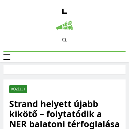
Skip
to
content
Magyarország
Zöld Hang – Természet, Klímaváltozás,
Zöld Hangja
Fenntarthatóság, Jövő
KÖZÉLET
Strand helyett újabb
kikötő – folytatódik a
NER balatoni térfoglalása