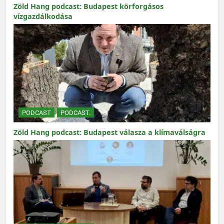
Zöld Hang podcast: Budapest körforgásos
vízgazdálkodása
PODCAST
PODCAST.
Zöld Hang podcast: Budapest válasza a klímaválságra