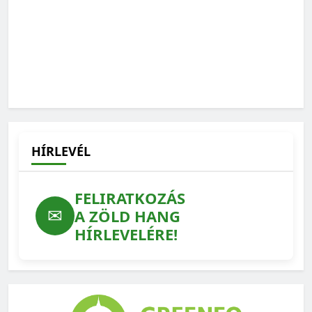
Ilyen lehetne a védett erdeink jövője – feladatlista a
WWF-től
2026-07-15
HÍRLEVÉL
FELIRATKOZÁS
✉
A ZÖLD HANG
HÍRLEVELÉRE!