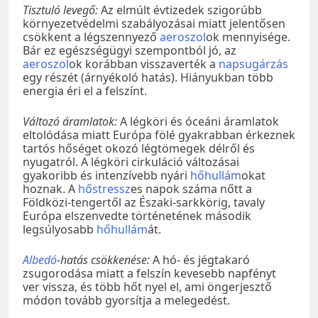
Tisztuló levegő:
Az elmúlt évtizedek szigorúbb
környezetvédelmi szabályozásai miatt jelentősen
csökkent a légszennyező
aeroszol
ok mennyisége.
Bár ez egészségügyi szempontból jó, az
aeroszol
ok korábban visszaverték a
napsugárzás
egy részét (árnyékoló hatás). Hiányukban több
energia éri el a felszínt.
Változó áramlatok:
A légköri és óceáni áramlatok
eltolódása miatt Európa fölé gyakrabban érkeznek
tartós hőséget okozó légtömegek délről és
nyugatról. A légköri cirkuláció változásai
gyakoribb és intenzívebb nyári
hőhullám
okat
hoznak. A
hőstressz
es napok száma nőtt a
Földközi-tengertől az Északi-sarkkörig, tavaly
Európa elszenvedte történetének második
legsúlyosabb
hőhullám
át.
Albedó
-hatás csökkenése:
A hó- és jégtakaró
zsugorodása miatt a felszín kevesebb napfényt
ver vissza, és több hőt nyel el, ami öngerjesztő
módon tovább gyorsítja a melegedést.