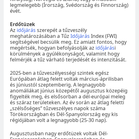
legmelegebb (Írország, Svédország és Finnország)
évét.
Erdőtüzek
Az
időjárás
szerepét a tűzveszély
meghatározásában a Tűz
Időjárás
Index (FWI)
segítségével becsülik meg. Ez amiatt fontos, hogy
megértsék, hogyan befolyásolják az
időjárás
i
körülmények a gyúlékonyságot, valamint hogy
felmérjék a tűz várható terjedését és intenzitását.
2025-ben a tűzveszélyességi szintek egész
Európában átlag felett voltak március-áprilisban
és júniustól szeptemberig. A legnagyobb
anomáliákat június közepétől augusztus közepéig
figyelték meg, és elsősorban a dél-európai meleg
és száraz területeken. Az év során az átlag feletti
„szélsőséges” tűzveszélyes napok száma
Törökországban és Dél-Spanyolország egy kis
régiójában volt a legnagyobb (25-30 nap).
Augusztusban nagy erdőtüzek voltak Dél-