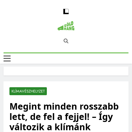
Skip
to
content
Magyarország
Zöld Hang – Természet, Klímaváltozás,
Zöld Hangja
Fenntarthatóság, Jövő
KLÍMAVÉSZHELYZET
Megint minden rosszabb
lett, de fel a fejjel! – Így
változik a klímánk