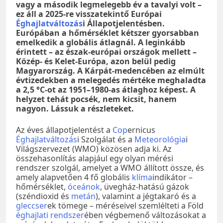
vagy a második legmelegebb év a tavalyi volt –
ez áll a 2025-re visszatekintő Európai
Éghajlatváltozás
i Állapotjelentésben.
Európában a hőmérséklet kétszer gyorsabban
emelkedik a globális átlagnál. A leginkább
érintett – az észak-európai országok mellett –
Közép- és Kelet-Európa, azon belül pedig
Magyarország. A Kárpát-medencében az elmúlt
évtizedekben a melegedés mértéke meghaladta
a 2,5 °C-ot az 1951–1980-as átlaghoz képest. A
helyzet tehát pocsék, nem kicsit, hanem
nagyon. Lássuk a részleteket.
Az éves állapotjelentést a
Cop
ernicus
Éghajlatváltozás
i Szolgálat és a
Meteorológia
i
Világszervezet (WMO) közösen adja ki. Az
összehasonlítás alapjául egy olyan mérési
rendszer szolgál, amelyet a WMO állított össze, és
amely alapvetően 4 fő globális
klíma
indikátor –
hőmérséklet,
óceánok
, üvegház-hatású gázok
(széndioxid és
metán
), valamint a jégtakaró és a
gleccser
ek tömege – méréseivel szemlélteti a Föld
éghajlati rendszer
ében végbemenő változásokat a