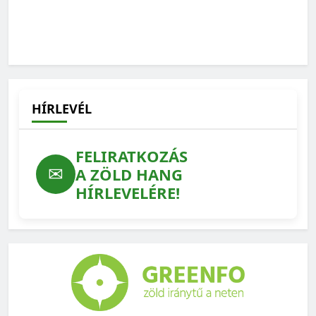
Kevesebb antibiotikum és környezetterhelés, kisebb
járványkockázat: ezért számít az állatjólét
2026-07-22
HÍRLEVÉL
FELIRATKOZÁS
✉
A ZÖLD HANG
HÍRLEVELÉRE!