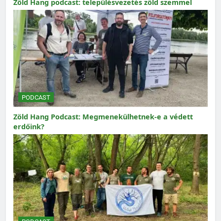
Zöld Hang podcast: településvezetés zöld szemmel
PODCAST
Zöld Hang Podcast: Megmenekülhetnek-e a védett
erdőink?