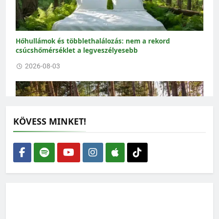
Hőhullámok és többlethalálozás: nem a rekord
csúcshőmérséklet a legveszélyesebb
2026-08-03
KÖVESS MINKET!
Nem elég több fát ültetni: a meglévő erdőket kell
megmenteni a kiszáradástól
2026-07-30