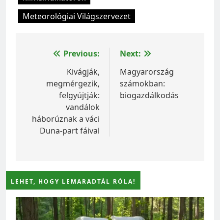
Meteorológiai Világszervezet
Bejegyzés
Previous:
Next:
navigáció
Kivágják,
Magyarország
megmérgezik,
számokban:
felgyújtják:
biogazdálkodás
vandálok
háborúznak a váci
Duna-part fáival
LEHET, HOGY LEMARADTÁL RÓLA!