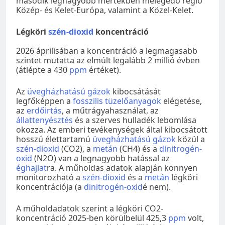
második legnagyobb mértékben melegedő régió
Közép- és Kelet-Európa, valamint a Közel-Kelet.
Légköri
szén-dioxid
koncentráció
2026 áprilisában a koncentráció a legmagasabb
szintet mutatta az elmúlt legalább 2 millió évben
(átlépte a 430
ppm
értéket).
Az
üvegházhatású gázok
kibocsátását
legfőképpen a
fosszilis tüzelőanyagok
elégetése,
az
erdőirtás
, a műtrágyahasználat, az
állattenyésztés
és a szerves hulladék lebomlása
okozza. Az emberi tevékenységek által kibocsátott
hosszú élettartamú
üvegházhatású gázok
közül a
szén-dioxid
(CO2), a
metán
(CH4) és a
dinitrogén-
oxid
(N2O) van a legnagyobb hatással az
éghajlat
ra. A műholdas adatok alapján könnyen
monitorozható a
szén-dioxid
és a
metán
légköri
koncentrációja (a
dinitrogén-oxid
é nem).
A műholdadatok szerint a légköri CO2-
koncentráció 2025-ben körülbelül 425,3
ppm
volt,