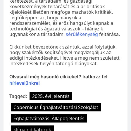
keretezést, a társadalmi és gazdasági
következmények feltárását és a prioritások
kijelölését illetően megfogalmazhatók kritikák.
Legfőképpen az, hogy hiányzik a
rendszerszemlélet, és erős hangsúlyt kapnak a
technológiai és ágazati válaszok – hiányzik
ugyanakkor a társadalmi
sérülékenység
feltárása.
Cikkünket bevezetőnek szántuk, azzal folytatjuk,
hogy szakértők segítségével megvizsgáljuk az
eddigi intézkedéseket, illetve a meg nem született
intézkedések helyén tátongó hiányokat.
Olvasnál még hasonló cikkeket? Iratkozz fel
hírlevelünkre!
Tagged:
2025. évi jelentés
Copernicus Éghajlatváltozási Szolgálat
Éghajlatváltozási Állapotjelentés
klímaindikátorok