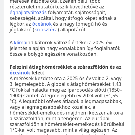
mérések kezdete óta. Ezeken belül több
részterület mutatói teszik követhetővé az
éghajlatváltozás
folyamatát, sajátosságait,
sebességét, azáltal, hogy átfogó képet adnak a
légkör, az
óceánok
és a nagy tömegű hó és
jégtakaró (
krioszféra
) állapotáról.
A
klíma
indikátorok változó értékei a 2025. évi
jelentés alapján nagy vonalakban így foglalhatók
össze a bolygó egészére vonatkozóan.
Felszíni átlaghőmérséklet a szárazföldön és az
óceánok
felett
A mérések kezdete óta a 2025-ös év volt a 2. vagy
3. legmelegebb. A globális átlaghőmérséklet 1,43
°C fokkal haladta meg az iparosodás előtti (1850–
1900) szintet. A legmelegebb év 2024 volt (+1,55
°C). A legutóbbi ötéves átlagok a legmagasabbak,
vagy a legmagasabbakhoz közeliek, a
hőmérséklet-emelkedés majdnem kétszer akkora
a szárazföldön, mint a tengeren. Az európai
szárazföldön a hőmérséklet-emelkedés körülbelül
1°C-kal volt magasabb, mint a világ egészén. Az