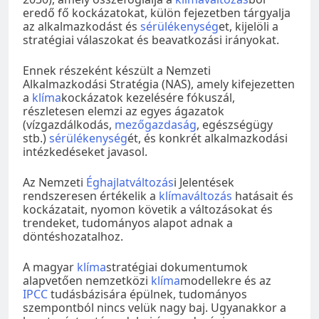
eredő fő kockázatokat, külön fejezetben tárgyalja
az alkalmazkodást és
sérülékenység
et, kijelöli a
stratégiai válaszokat és beavatkozási irányokat.
Ennek részeként készült a Nemzeti
Alkalmazkodási Stratégia (NAS), amely kifejezetten
a
klíma
kockázatok kezelésére fókuszál,
részletesen elemzi az egyes ágazatok
(vízgazdálkodás,
mezőgazdaság
, egészségügy
stb.)
sérülékenység
ét, és konkrét alkalmazkodási
intézkedéseket javasol.
Az Nemzeti
Éghajlatváltozás
i Jelentések
rendszeresen értékelik a
klímaváltozás
hatásait és
kockázatait, nyomon követik a változásokat és
trendeket, tudományos alapot adnak a
döntéshozatalhoz.
A magyar
klíma
stratégiai dokumentumok
alapvetően nemzetközi
klíma
modellekre és az
IPCC
tudásbázisára épülnek, tudományos
szempontból nincs velük nagy baj. Ugyanakkor a