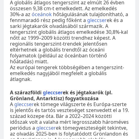
A globális átlagos tengerszint az elmúlt 26 évben
összesen 9,38 cm-t emelkedett. Az emelkedés
30%-a az
óceánok
hőtágulásának tulajdonítható, a
fennmaradó rész pedig főként a
gleccser
ek és a
sarki jégtakarók olvadásából származik. A
tengerszint globális átlagos emelkedése 30,8%-kal
nőtt az 1999–2009 közötti trendhez képest. A
regionális tengerszint-trendek jelentősen
eltérhetnek a globális trendtől az óceáni
folyamatok (például az óceánban történő
hőátadás) miatt.
Az európai tengerek többségében a tengerszint-
emelkedés nagyjából megfelelt a globális
átlagnak.
A szárazföldi
gleccser
ek és jégtakarók (pl.
Grönland, Antarktisz) fogyatkozása
A
gleccser
ek tömege világszerte és Európa-szerte
is jelentős és tartós veszteséget szenvedett el a 19.
század közepe óta. Bár a 2022–2024 közötti
időszak volt a valaha mért legrosszabb hároméves
periódus a
gleccser
ek tömegveszteségét tekintve,
az olvadás 2025-ben is folytatódott Grönlandon és