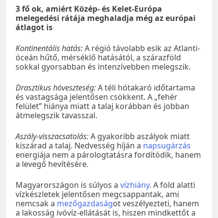
3 fő ok, amiért Közép- és Kelet-Európa
melegedési rátája meghaladja még az európai
átlagot is
Kontinentális hatás:
A régió távolabb esik az Atlanti-
óceán hűtő, mérséklő hatásától, a szárazföld
sokkal gyorsabban és intenzívebben melegszik.
Drasztikus hóveszteség:
A téli hótakaró időtartama
és vastagsága jelentősen csökkent. A „fehér
felület” hiánya miatt a talaj korábban és jobban
átmelegszik tavasszal.
Aszály-visszacsatolás:
A gyakoribb aszályok miatt
kiszárad a talaj. Nedvesség híján a
napsugárzás
energiája nem a párologtatásra fordítódik, hanem
a levegő hevítésére.
Magyarországon is súlyos a
vízhiány
. A föld alatti
vízkészletek jelentősen megcsappantak, ami
nemcsak a
mezőgazdaság
ot veszélyezteti, hanem
a lakosság ivóvíz-ellátását is, hiszen mindkettőt a