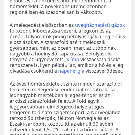
elmúlt évtizedekben szinte mindenhol nőtt a
hőmérséklet, a növekedés üteme azonban
regionálisan és szezonálisan is változott.
A melegedést elsősorban az
üvegházhatású gázok
fokozódó kibocsátása vezérli, a légköri és az
óceáni folyamatok pedig befolyásolják a regionális
eloszlásokat. A szárazföld azért melegszik
gyorsabban, mint az óceán, mert az utóbbinak
nagyobb a hőelnyelő kapacitása. Befolyásoló
tényező az úgynevezett „
klíma
-visszacsatolások”
rendszere is, ilyen például az, amikor a hó és a jég
olvadása csökkenti a
napenergia
visszaverődését.
Az éves hőmérsékletek szinte minden szárazföldi
területen melegedési tendenciát mutatnak – a
legnagyobb mértékben a Jeges-tenger és az
arktiszi szárazföldek felett. A Föld egyik
leggyorsabban felmelegedő helye a Jeges-
tengeren található szigetcsoport, a Norvégiához
tartozó Spitzbergák, félúton Norvégia és az
Északi-sarkpont között. Itt az elmúlt 30 évben
évtizedenként 1,5–2°C-kal nőtt a hőmérséklet. A