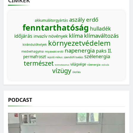
CÍMKÉK
aszály
erdő
akkumulátorgyártás
fenntarthatóság
hulladék
klíma
klímaváltozás
időjárás
invazív növények
környezetvédelem
kirándulóhelyek
napenergia
paks II.
medvehagyma
miyawaki erdő
szélenergia
permafroszt
szendőfi balázs
repülő mókus
természet
világvége
vízenergia
technofasizmus
vízőrzők
vízügy
ökofalu
PODCAST