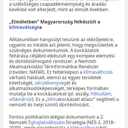
a szélsőséges csapadékmennyiség és áradás
kevésbé volt elterjedt, mint az elmúlt években.
„Elméletben” Magyarország felkészült a
klímaválság
ra
Állításunkban hangsúlyt teszünk az idézőjelekre,
ugyanis ez inkább azt jelenti, hogy megszülettek a
szükséges dokumentumok. A kockázatok
feltárása céljából elkészült egy komplex elemzési
és döntéstámogató rendszer: a Nemzeti
Alkalmazkodási Térinformatikai Rendszer
(röviden: NATéR). Ez feltérképezi a
klímaváltozás
várható hatásait, elemzi az egyes területek
kitettségét,
sérülékenység
ét és
alkalmazkodóképességét, térképes formában
mutatja be a kockázatokat (pl. aszály,
hőhullám
,
villámárvíz
). Ez a „
klíma
kockázati atlasz” segítheti a
nemzeti és helyi szintű döntéshozást.
Fontos politikai/stratégiai dokumentum a 2.
Nemzeti
Éghajlatváltozás
i Stratégia (NÉS-2, 2018–
2030), amely összefoglalja a
klímaváltozás
ból