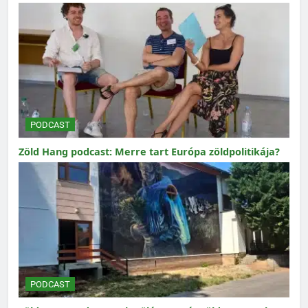
PODCAST
Zöld Hang podcast: Merre tart Európa zöldpolitikája?
PODCAST