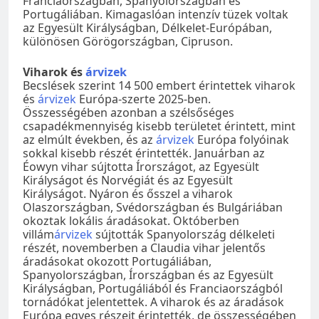
Franciaországban, Spanyolországban és
Portugáliában. Kimagaslóan intenzív tüzek voltak
az Egyesült Királyságban, Délkelet-Európában,
különösen Görögországban, Cipruson.
Viharok és
árvizek
Becslések szerint 14 500 embert érintettek viharok
és
árvizek
Európa-szerte 2025-ben.
Összességében azonban a szélsőséges
csapadékmennyiség kisebb területet érintett, mint
az elmúlt években, és az
árvizek
Európa folyóinak
sokkal kisebb részét érintették. Januárban az
Éowyn vihar sújtotta Írországot, az Egyesült
Királyságot és Norvégiát és az Egyesült
Királyságot. Nyáron és ősszel a viharok
Olaszországban, Svédországban és Bulgáriában
okoztak lokális áradásokat. Októberben
villám
árvizek
sújtották Spanyolország délkeleti
részét, novemberben a Claudia vihar jelentős
áradásokat okozott Portugáliában,
Spanyolországban, Írországban és az Egyesült
Királyságban, Portugáliából és Franciaországból
tornádókat jelentettek. A viharok és az áradások
Európa egyes részeit érintették, de összességében