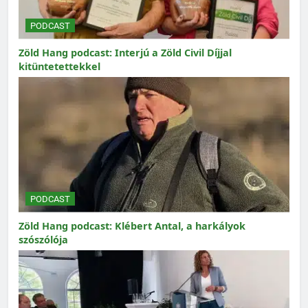
PODCAST
Zöld Hang podcast: Interjú a Zöld Civil Díjjal
kitüntetettekkel
PODCAST
Zöld Hang podcast: Klébert Antal, a harkályok
szószólója