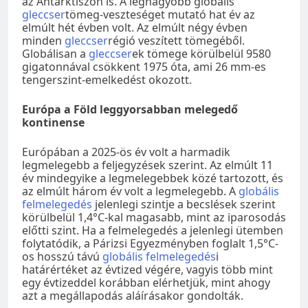
az Antarktiszon is. A legnagyobb globális
gleccser
tömeg-veszteséget mutató hat év az
elmúlt hét évben volt. Az elmúlt négy évben
minden
gleccser
régió veszített tömegéből.
Globálisan a
gleccser
ek tömege körülbelül 9580
gigatonnával csökkent 1975 óta, ami 26 mm-es
tengerszint-emelkedést okozott.
Európa a Föld leggyorsabban melegedő
kontinense
Európában a 2025-ös év volt a harmadik
legmelegebb a feljegyzések szerint. Az elmúlt 11
év mindegyike a legmelegebbek közé tartozott, és
az elmúlt három év volt a legmelegebb. A
globális
felmelegedés
jelenlegi szintje a becslések szerint
körülbelül 1,4°C-kal magasabb, mint az iparosodás
előtti szint. Ha a felmelegedés a jelenlegi ütemben
folytatódik, a Párizsi Egyezményben foglalt 1,5°C-
os hosszú távú
globális felmelegedés
i
határértéket az évtized végére, vagyis több mint
egy évtizeddel korábban elérhetjük, mint ahogy
azt a megállapodás aláírásakor gondolták.