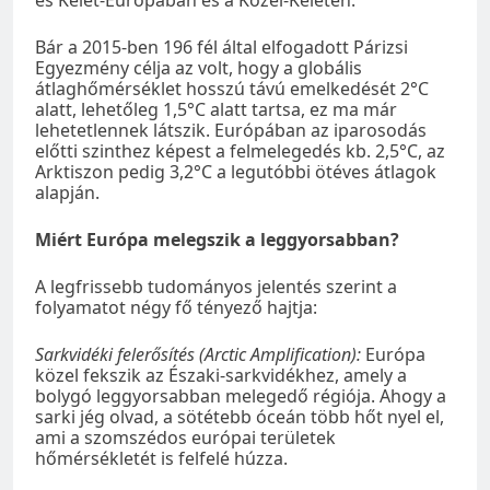
Bár a 2015-ben 196 fél által elfogadott Párizsi
Egyezmény célja az volt, hogy a globális
átlaghőmérséklet hosszú távú emelkedését 2°C
alatt, lehetőleg 1,5°C alatt tartsa, ez ma már
lehetetlennek látszik. Európában az iparosodás
előtti szinthez képest a felmelegedés kb. 2,5°C, az
Arktiszon pedig 3,2°C a legutóbbi ötéves átlagok
alapján.
Miért Európa melegszik a leggyorsabban?
A legfrissebb tudományos jelentés szerint a
folyamatot négy fő tényező hajtja:
Sarkvidéki felerősítés (Arctic Amplification):
Európa
közel fekszik az Északi-sarkvidékhez, amely a
bolygó leggyorsabban melegedő régiója. Ahogy a
sarki jég olvad, a sötétebb óceán több hőt nyel el,
ami a szomszédos európai területek
hőmérsékletét is felfelé húzza.