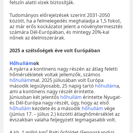
felszín alatti vizek biztosítják.
Tudományos előrejelzések szerint 2031-2050
között, ha a felmelegedés meghaladja a 1,5 fokot,
az már erős kockázatot jelent a növénytermesztés
számára Dél-Európában, és mintegy 20%-kal
nőnek az élelmiszerárak.
2025 a szélsőségek éve volt Európában
Hőhullám
ok
A nyárra a kontinens nagy részén az átlag feletti
hőmérsékletek voltak jellemzők, számos
hőhullám
mal. 2025 júliusában volt Európa
második legsúlyosabb, 25 napig tartó
hőhullám
a,
ami a kontinens nagy részét érintette.
Júniusban két jelentős
hőhullám
érintette Nyugat-
és Dél-Európa nagy részét, úgy, hogy az első
hőhullám
kezdete és a második
hőhullám
vége
(június 17. – július 2.) közötti átlaghőmérséklet az
évszakban valaha feljegyzett legmagasabb volt.
A kb. 1 millió km² Balti ősföldet (Fennoskandia)