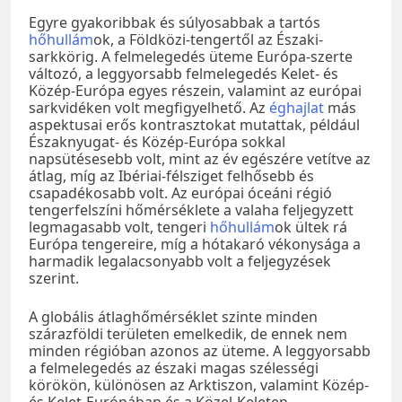
Egyre gyakoribbak és súlyosabbak a tartós
hőhullám
ok, a Földközi-tengertől az Északi-
sarkkörig. A felmelegedés üteme Európa-szerte
változó, a leggyorsabb felmelegedés Kelet- és
Közép-Európa egyes részein, valamint az európai
sarkvidéken volt megfigyelhető. Az
éghajlat
más
aspektusai erős kontrasztokat mutattak, például
Északnyugat- és Közép-Európa sokkal
napsütésesebb volt, mint az év egészére vetítve az
átlag, míg az Ibériai-félsziget felhősebb és
csapadékosabb volt. Az európai óceáni régió
tengerfelszíni hőmérséklete a valaha feljegyzett
legmagasabb volt, tengeri
hőhullám
ok ültek rá
Európa tengereire, míg a hótakaró vékonysága a
harmadik legalacsonyabb volt a feljegyzések
szerint.
A globális átlaghőmérséklet szinte minden
szárazföldi területen emelkedik, de ennek nem
minden régióban azonos az üteme. A leggyorsabb
a felmelegedés az északi magas szélességi
körökön, különösen az Arktiszon, valamint Közép-
és Kelet-Európában és a Közel-Keleten.