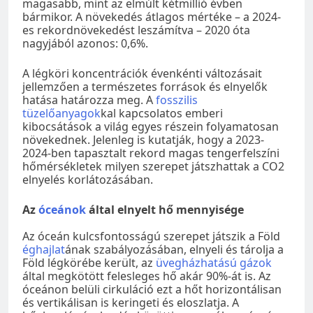
magasabb, mint az elmúlt kétmillió évben
bármikor. A növekedés átlagos mértéke – a 2024-
es rekordnövekedést leszámítva – 2020 óta
nagyjából azonos: 0,6%.
A légköri koncentrációk évenkénti változásait
jellemzően a természetes források és elnyelők
hatása határozza meg. A
fosszilis
tüzelőanyagok
kal kapcsolatos emberi
kibocsátások a világ egyes részein folyamatosan
növekednek. Jelenleg is kutatják, hogy a 2023-
2024-ben tapasztalt rekord magas tengerfelszíni
hőmérsékletek milyen szerepet játszhattak a CO2
elnyelés korlátozásában.
Az
óceánok
által elnyelt hő mennyisége
Az óceán kulcsfontosságú szerepet játszik a Föld
éghajlat
ának szabályozásában, elnyeli és tárolja a
Föld légkörébe került, az
üvegházhatású gázok
által megkötött felesleges hő akár 90%-át is. Az
óceánon belüli cirkuláció ezt a hőt horizontálisan
és vertikálisan is keringeti és eloszlatja. A