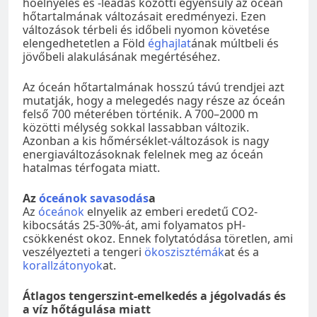
hőelnyelés és -leadás közötti egyensúly az óceán
hőtartalmának változásait eredményezi. Ezen
változások térbeli és időbeli nyomon követése
elengedhetetlen a Föld
éghajlat
ának múltbeli és
jövőbeli alakulásának megértéséhez.
Az óceán hőtartalmának hosszú távú trendjei azt
mutatják, hogy a melegedés nagy része az óceán
felső 700 méterében történik. A 700–2000 m
közötti mélység sokkal lassabban változik.
Azonban a kis hőmérséklet-változások is nagy
energiaváltozásoknak felelnek meg az óceán
hatalmas térfogata miatt.
Az
óceánok
savasodás
a
Az
óceánok
elnyelik az emberi eredetű CO2-
kibocsátás 25-30%-át, ami folyamatos pH-
csökkenést okoz. Ennek folytatódása töretlen, ami
veszélyezteti a tengeri
ökoszisztémák
at és a
korallzátonyok
at.
Átlagos tengerszint-emelkedés a jégolvadás és
a víz hőtágulása miatt