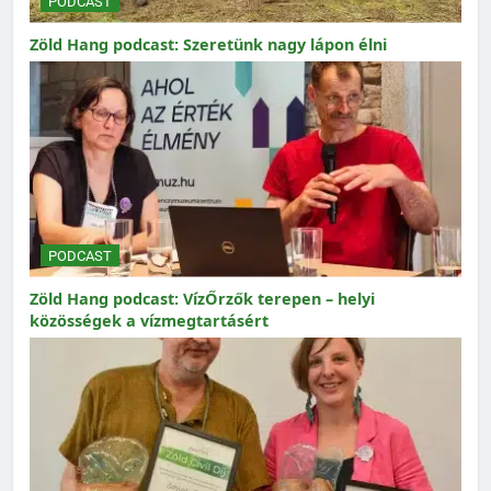
PODCAST
Zöld Hang podcast: Szeretünk nagy lápon élni
PODCAST
Zöld Hang podcast: VízŐrzők terepen – helyi
közösségek a vízmegtartásért