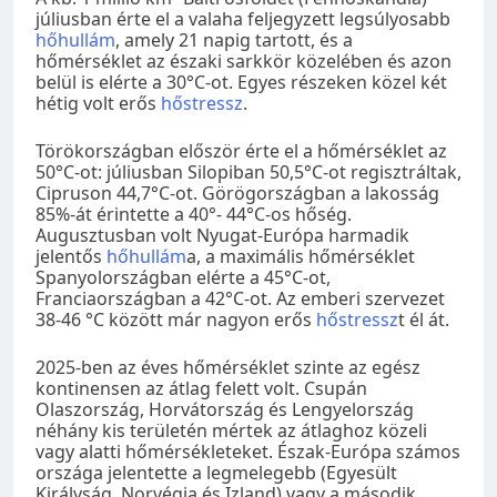
júliusban érte el a valaha feljegyzett legsúlyosabb
hőhullám
, amely 21 napig tartott, és a
hőmérséklet az északi sarkkör közelében és azon
belül is elérte a 30°C-ot. Egyes részeken közel két
hétig volt erős
hőstressz
.
Törökországban először érte el a hőmérséklet az
50°C-ot: júliusban Silopiban 50,5°C-ot regisztráltak,
Cipruson 44,7°C-ot. Görögországban a lakosság
85%-át érintette a 40°- 44°C-os hőség.
Augusztusban volt Nyugat-Európa harmadik
jelentős
hőhullám
a, a maximális hőmérséklet
Spanyolországban elérte a 45°C-ot,
Franciaországban a 42°C-ot. Az emberi szervezet
38-46 °C között már nagyon erős
hőstressz
t él át.
2025-ben az éves hőmérséklet szinte az egész
kontinensen az átlag felett volt. Csupán
Olaszország, Horvátország és Lengyelország
néhány kis területén mértek az átlaghoz közeli
vagy alatti hőmérsékleteket. Észak-Európa számos
országa jelentette a legmelegebb (Egyesült
Királyság, Norvégia és Izland) vagy a második