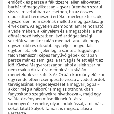
emlősök és persze a fák tízezrei ellen elkövetett
barbár tömeggyilkosság – gyors ütemben szorul
vissza, mivel abban az esetben, ha az összes
elpusztított természeti értéket mérlegre tesszük,
egyszerűen nem szólnak mellette még gazdasági
érvek sem. Az egyetlen szempont, ami felhozható
a védelmében, a kényelem és a megszokás: a ma
döntéshozó helyzetben lévő erdőgazdasági
vezetők valamikor talán még azt tanulták, hogy
egyszerűbb és olcsóbb egy teljes hegyoldalt
egyben letarolni. Jelenleg, a szinte a függőleges
falon felmászni képes fanyűvő gépek korában
persze már ez sem igaz: a tarvágás felett eljárt az
idő. Kivéve Magyarországon, ahol a jelek szerint
nem csak a diktatúra-demokrácia skálán
menetelünk visszafelé. Az Orbán-kormány először
egy rendeletben csempészte vissza a védett erdők
tarvágásának engedélyezését a magyar jogba –
akkor még a háborúra meg az otthonukban
fagyoskodó szegényekre hivatkozva –, majd egy
salátatörvényben második nekifutásra
törvényerőse emelte, olyan indoklással, ami már a
sokat látott Sulyok Tamást is megszólalásra
késztette.