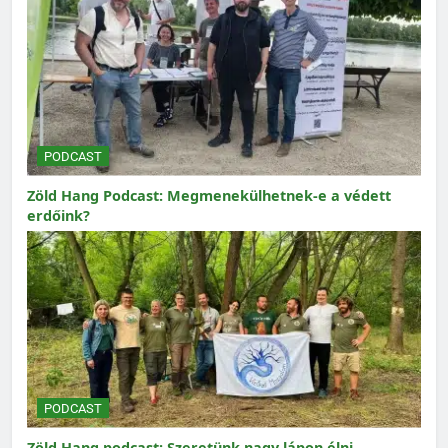
PODCAST
Zöld Hang Podcast: Megmenekülhetnek-e a védett
erdőink?
PODCAST
Zöld Hang podcast: Szeretünk nagy lápon élni