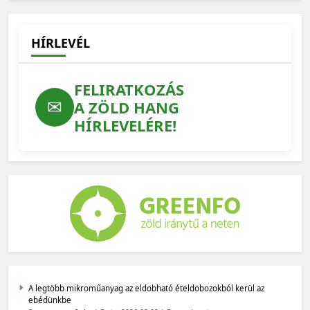
2026-07-15
HÍRLEVÉL
FELIRATKOZÁS
✉
A ZÖLD HANG
HÍRLEVELÉRE!
A legtöbb mikroműanyag az eldobható ételdobozokból kerül az
ebédünkbe