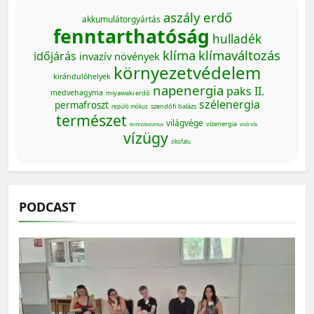
aszály
erdő
akkumulátorgyártás
fenntarthatóság
hulladék
klíma
klímaváltozás
időjárás
invazív növények
környezetvédelem
kirándulóhelyek
napenergia
paks II.
medvehagyma
miyawaki erdő
szélenergia
permafroszt
szendőfi balázs
repülő mókus
természet
világvége
vízenergia
technofasizmus
vízőrzők
vízügy
ökofalu
PODCAST