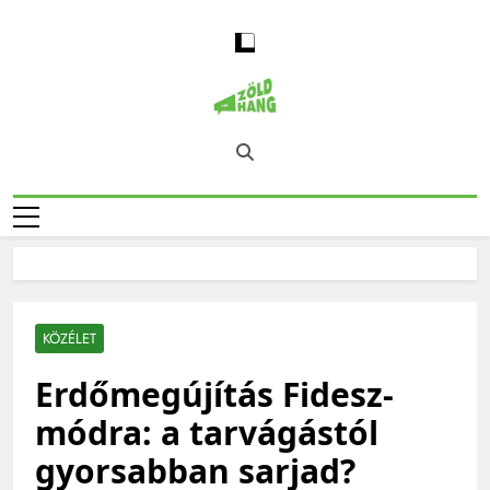
Skip
to
content
Magyarország
Zöld Hang – Természet, Klímaváltozás,
Zöld Hangja
Fenntarthatóság, Jövő
KÖZÉLET
Erdőmegújítás Fidesz-
módra: a tarvágástól
gyorsabban sarjad?