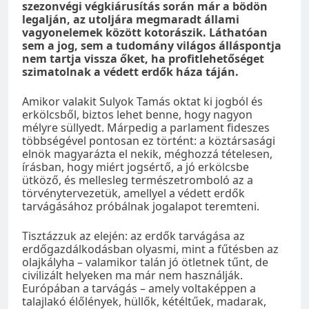
szezonvégi végkiárusítás során már a bödön
legalján, az utoljára megmaradt állami
vagyonelemek között kotorászik. Láthatóan
sem a jog, sem a tudomány világos álláspontja
nem tartja vissza őket, ha profitlehetőséget
szimatolnak a védett erdők háza táján.
Amikor valakit Sulyok Tamás oktat ki jogból és
erkölcsből, biztos lehet benne, hogy nagyon
mélyre süllyedt. Márpedig a parlament fideszes
többségével pontosan ez történt: a köztársasági
elnök magyarázta el nekik, méghozzá tételesen,
írásban, hogy miért jogsértő, a jó erkölcsbe
ütköző, és mellesleg természetromboló az a
törvénytervezetük, amellyel a védett erdők
tarvágásához próbálnak jogalapot teremteni.
Tisztázzuk az elején: az erdők tarvágása az
erdőgazdálkodásban olyasmi, mint a fűtésben az
olajkályha – valamikor talán jó ötletnek tűnt, de
civilizált helyeken ma már nem használják.
Európában a tarvágás – amely voltaképpen a
talajlakó élőlények, hüllők, kétéltűek, madarak,