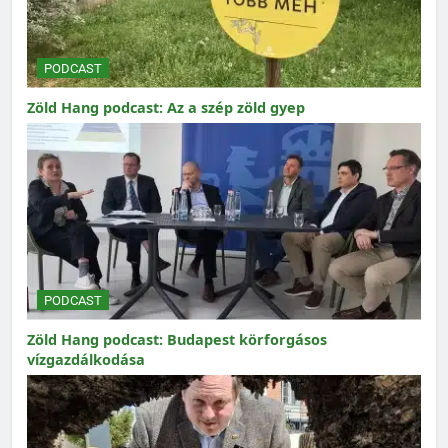
PODCAST
Zöld Hang podcast: Az a szép zöld gyep
PODCAST
Zöld Hang podcast: Budapest körforgásos
vízgazdálkodása