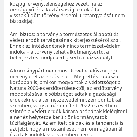
közjogi érvénytelenségéhez vezet, ha az
országgyűlés a köztársasági elnök által
visszaküldött törvény érdemi újratárgyalását nem
biztosítja).
Ami biztos: a törvény a természetes állapotú és
védett erdők tarvágásának kiterjesztéséről szól.
Ennek az intézkedésnek nincs természetvédelmi
indoka – a törvény tehát alkotmánysértő, a
beterjesztés módja pedig sérti a házszabályt.
A kormánypárt nem most követ el először jogi
merényletet az erdők ellen. Megtették többször
korábban is, amikor megvonták a védettséget a
Natura 2000-es erdőterületektől, az erdőtörvény
módosításával elsőbbséget adtak a gazdasági
érdekeknek a természetvédelmi szempontokkal
szemben, vagy a már említett 2022-es esetben
szintén a védett erdők kárára próbálták kielégíteni
a nehéz helyzetbe került önkormányzatok
tűzifaigényét. Az említett példák és a tendencia is
azt jelzi, hogy a mostani eset nem önmagában áll,
és a fals indoklással szemben nem a