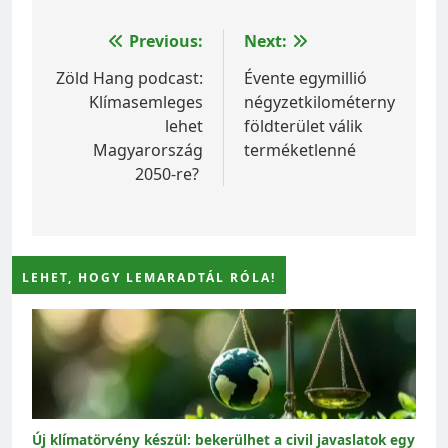
Bejegyzés
Previous:
Next:
navigáció
Zöld Hang podcast:
Évente egymillió
Klímasemleges
négyzetkilométernyi
lehet
földterület válik
Magyarország
terméketlenné
2050-re?
LEHET, HOGY LEMARADTÁL RÓLA!
Új klímatörvény készül: bekerülhet a civil javaslatok egy