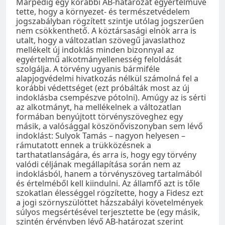
Márpedig egy korábbi AB-határozat egyértelművé
tette, hogy a környezet- és természetvédelem
jogszabályban rögzített szintje utólag jogszerűen
nem csökkenthető. A köztársasági elnök arra is
utalt, hogy a változatlan szövegű javaslathoz
mellékelt új indoklás minden bizonnyal az
egyértelmű alkotmányellenesség feloldását
szolgálja. A törvény ugyanis bármiféle
alapjogvédelmi hivatkozás nélkül számolná fel a
korábbi védettséget (ezt próbálták most az új
indoklásba csempészve pótolni). Amúgy az is sérti
az alkotmányt, ha mellékelnek a változatlan
formában benyújtott törvényszöveghez egy
másik, a valósággal köszönőviszonyban sem lévő
indoklást: Sulyok Tamás – nagyon helyesen –
rámutatott ennek a trükközésnek a
tarthatatlanságára, és arra is, hogy egy törvény
valódi céljának megállapítása során nem az
indoklásból, hanem a törvényszöveg tartalmából
és értelméből kell kiindulni. Az államfő azt is tőle
szokatlan élességgel rögzítette, hogy a Fidesz ezt
a jogi szörnyszülöttet házszabályi követelmények
súlyos megsértésével terjesztette be (egy másik,
szintén érvényben lévő AB-határozat szerint