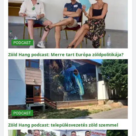
PODCAST
Zöld Hang podcast: Merre tart Európa zöldpolitikája?
PODCAST
Zöld Hang podcast: településvezetés zöld szemmel