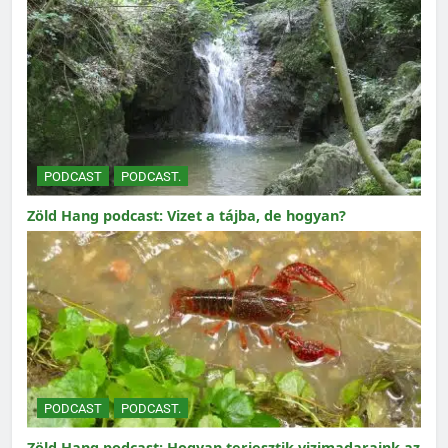
PODCAST
PODCAST.
Zöld Hang podcast: Vizet a tájba, de hogyan?
PODCAST
PODCAST.
Zöld Hang podcast: Hogyan terjesztik vizimadaraink az