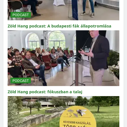
PODCAST
Zöld Hang podcast: A budapesti fák állapotromlása
PODCAST
Zöld Hang podcast: fókuszban a talaj