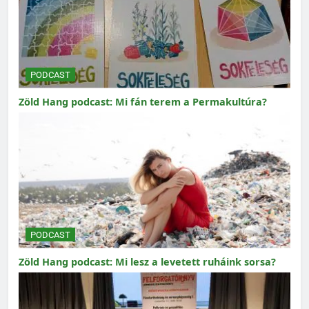
PODCAST
Zöld Hang podcast: Mi fán terem a Permakultúra?
PODCAST
Zöld Hang podcast: Mi lesz a levetett ruháink sorsa?