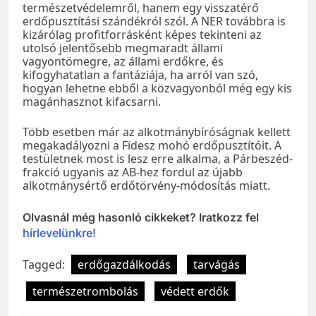
természetvédelemről, hanem egy visszatérő
erdőpusztítási szándékról szól. A NER továbbra is
kizárólag profitforrásként képes tekinteni az
utolsó jelentősebb megmaradt állami
vagyontömegre, az állami erdőkre, és
kifogyhatatlan a fantáziája, ha arról van szó,
hogyan lehetne ebből a közvagyonból még egy kis
magánhasznot kifacsarni.
Több esetben már az alkotmánybíróságnak kellett
megakadályozni a Fidesz mohó erdőpusztítóit. A
testületnek most is lesz erre alkalma, a Párbeszéd-
frakció ugyanis az AB-hez fordul az újabb
alkotmánysértő erdőtörvény-módosítás miatt.
Olvasnál még hasonló cikkeket? Iratkozz fel
hírlevelünkre!
Tagged:
erdőgazdálkodás
tarvágás
természetrombolás
védett erdők