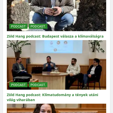
PODCAST
PODCAST.
Zöld Hang podcast: Budapest válasza a klímaválságra
PODCAST
PODCAST.
Zöld Hang podcast: Klímatudomány a tények utáni
világ viharában