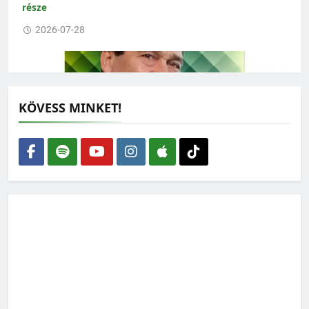
része
2026-07-28
KÖVESS MINKET!
Lehet-e rendszerkritika nélkül zöldnek lenni?
2026-07-27
Ilyen lehetne a védett erdeink jövője – feladatlista a
WWF-től