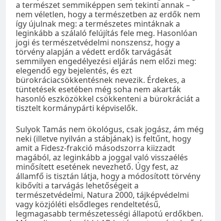
a természet semmiképpen sem tekinti annak –
nem véletlen, hogy a természetben az erdők nem
így újulnak meg: a természetes mintáknak a
leginkább a szálaló felújítás fele meg. Hasonlóan
jogi és természetvédelmi nonszensz, hogy a
törvény alapján a védett erdők tarvágását
semmilyen engedélyezési eljárás nem előzi meg:
elegendő egy bejelentés, és ezt
bürokráciacsökkentésnek nevezik. Érdekes, a
tüntetések esetében még soha nem akarták
hasonló eszközökkel csökkenteni a bürokráciát a
tisztelt kormánypárti képviselők.
Sulyok Tamás nem ökológus, csak jogász, ám még
neki (illetve nyilván a stábjának) is feltűnt, hogy
amit a Fidesz-frakció másodszorra kiizzadt
magából, az leginkább a joggal való visszaélés
minősített esetének nevezhető. Úgy fest, az
államfő is tisztán látja, hogy a módosított törvény
kibővíti a tarvágás lehetőségeit a
természetvédelmi, Natura 2000, tájképvédelmi
vagy közjóléti elsődleges rendeltetésű,
legmagasabb természetességi állapotú erdőkben.