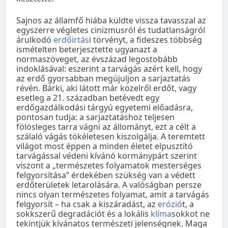
Sajnos az államfő hiába küldte vissza tavasszal az
egyszerre végletes cinizmusról és tudatlanságról
árulkodó
erdőirtás
i törvényt, a fideszes többség
ismételten beterjesztette ugyanazt a
normaszöveget, az évszázad legostobább
indoklásával: eszerint a tarvágás azért kell, hogy
az erdő gyorsabban megújuljon a sarjaztatás
révén. Bárki, aki látott már közelről erdőt, vagy
esetleg a 21. században betévedt egy
erdőgazdálkodási tárgyú egyetemi előadásra,
pontosan tudja: a sarjaztatáshoz teljesen
fölösleges tarra vágni az állományt, ezt a célt a
szálaló vágás tökéletesen kiszolgálja. A teremtett
világot most éppen a minden életet elpusztító
tarvágással védeni kívánó kormánypárt szerint
viszont a „természetes folyamatok mesterséges
felgyorsítása” érdekében szükség van a védett
erdőterületek letarolására. A valóságban persze
nincs olyan természetes folyamat, amit a tarvágás
felgyorsít – ha csak a kiszáradást, az
erózió
t, a
sokkszerű degradációt és a lokális
klíma
sokkot ne
tekintjük kívánatos természeti jelenségnek. Maga