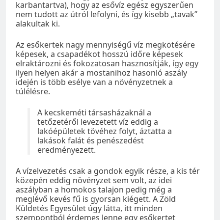
karbantartva), hogy az esővíz egész egyszerűen
nem tudott az útról lefolyni, és így kisebb „tavak”
alakultak ki.
Az esőkertek nagy mennyiségű víz megkötésére
képesek, a csapadékot hosszú időre képesek
elraktározni és fokozatosan hasznosítják, így egy
ilyen helyen akár a mostanihoz hasonló aszály
idején is több esélye van a növényzetnek a
túlélésre.
A kecskeméti társasházaknál a
tetőzetéről levezetett víz eddig a
lakóépületek tövéhez folyt, áztatta a
lakások falát és penészedést
eredményezett.
A vízelvezetés csak a gondok egyik része, a kis tér
közepén eddig növényzet sem volt, az idei
aszályban a homokos talajon pedig még a
meglévő kevés fű is gyorsan kiégett. A Zöld
Küldetés Egyesület úgy látta, itt minden
szempontból érdemes lenne egy esőkertet