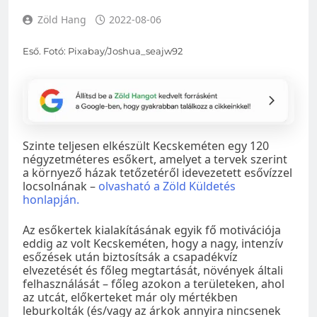
Zöld Hang
2022-08-06
Eső. Fotó: Pixabay/Joshua_seajw92
Szinte teljesen elkészült Kecskeméten egy 120
négyzetméteres esőkert, amelyet a tervek szerint
a környező házak tetőzetéről idevezetett esővízzel
locsolnának –
olvasható a Zöld Küldetés
honlapján
.
Az esőkertek kialakításának egyik fő motivációja
eddig az volt Kecskeméten, hogy a nagy, intenzív
esőzések után biztosítsák a csapadékvíz
elvezetését és főleg megtartását, növények általi
felhasználását – főleg azokon a területeken, ahol
az utcát, előkerteket már oly mértékben
leburkolták (és/vagy az árkok annyira nincsenek