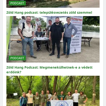
PODCAST
Zöld Hang podcast: településvezetés zöld szemmel
PODCAST
Zöld Hang Podcast: Megmenekülhetnek-e a védett
erdőink?