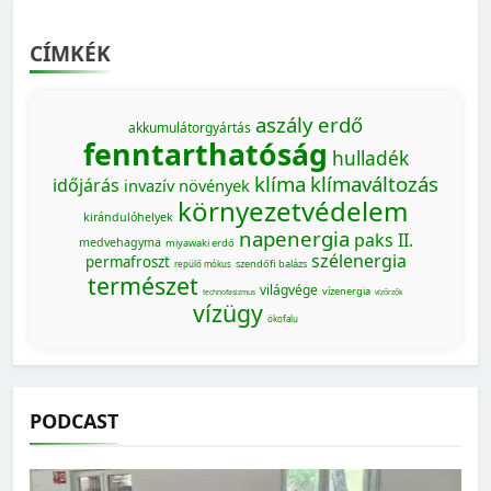
CÍMKÉK
aszály
erdő
akkumulátorgyártás
fenntarthatóság
hulladék
klíma
klímaváltozás
időjárás
invazív növények
környezetvédelem
kirándulóhelyek
napenergia
paks II.
medvehagyma
miyawaki erdő
szélenergia
permafroszt
szendőfi balázs
repülő mókus
természet
világvége
vízenergia
technofasizmus
vízőrzők
vízügy
ökofalu
PODCAST