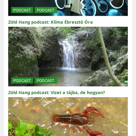
PODCAST
PODCAST.
Zöld Hang podcast: Klíma Ébresztő Óra
PODCAST
PODCAST.
Zöld Hang podcast: Vizet a tájba, de hogyan?