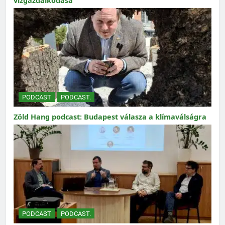
vízgazdálkodása
PODCAST
PODCAST.
Zöld Hang podcast: Budapest válasza a klímaválságra
PODCAST
PODCAST.