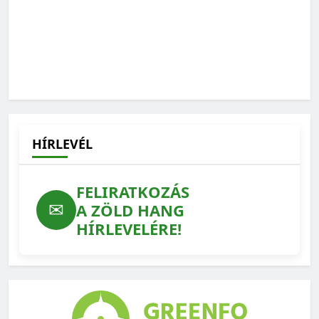
„Az erdész fő terméke nem a faanyag, hanem az erdő”
2026-06-01
HÍRLEVÉL
FELIRATKOZÁS
✉
A ZÖLD HANG
HÍRLEVELÉRE!