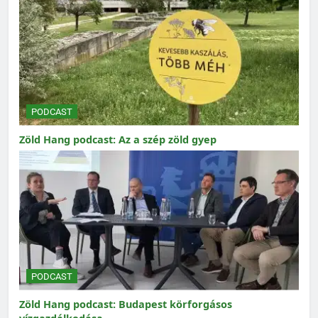
PODCAST
Zöld Hang podcast: Az a szép zöld gyep
PODCAST
Zöld Hang podcast: Budapest körforgásos