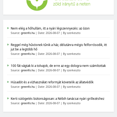
Nem elég a hőhullám, itt a nyári légszennyezés: az ózon
Source:
greenfo.hu
Date: 2026-08-07
By szerkeszto
Reggel még hűvösnek tűnik a ház, délutánra mégis felforrósodik, itt
jut be a legtöbb hő
Source:
greenfo.hu
Date: 2026-08-07
By szerkeszto
100 fát vágtak ki a tolvajok, de erre az egy dologra nem számítottak
Source:
greenfo.hu
Date: 2026-08-07
By szerkeszto
Húsadót és a vízhasználat reformját követelik az állatvédők
Source:
greenfo.hu
Date: 2026-08-07
By szerkeszto
Kerti sütögetés biztonságosan: a Nébih tanácsai nyári grillezéshez
Source:
greenfo.hu
Date: 2026-08-07
By szerkeszto