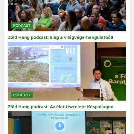
PODCAST
Zöld Hang podcast: Elég a világvége-hangulatból!
PODCAST
Zöld Hang podcast: Az élet tisztelete Kóspallagon