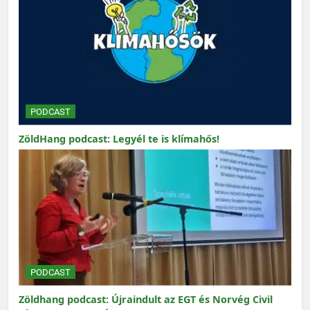
PODCAST
ZöldHang podcast: Legyél te is klímahős!
PODCAST
Zöldhang podcast: Újraindult az EGT és Norvég Civil