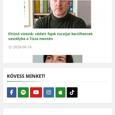
Eltűnő vizeink: védett fajok tucatjai kerülhetnek
veszélybe a Tisza mentén
2026-06-16
KÖVESS MINKET!
Amikor az ökológus rajzolni kezd – interjú Gallé-Szpisjak
Nikolettel
2026-06-15