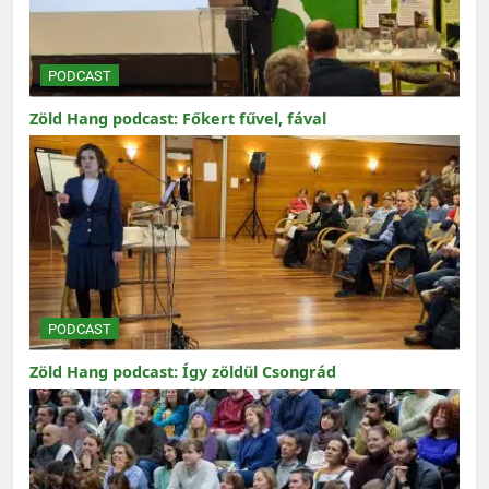
PODCAST
Zöld Hang podcast: Főkert fűvel, fával
PODCAST
Zöld Hang podcast: Így zöldül Csongrád