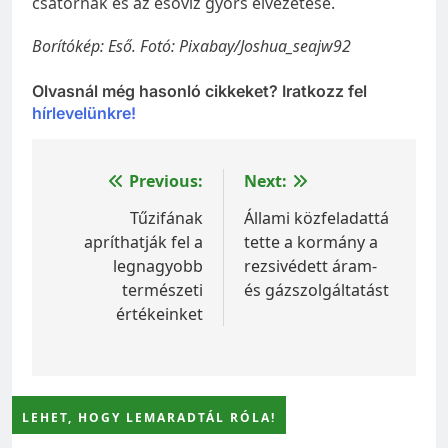
csatornák és az esővíz gyors elvezetése.
Borítókép: Eső. Fotó: Pixabay/Joshua_seajw92
Olvasnál még hasonló cikkeket? Iratkozz fel
hírlevelünkre!
Bejegyzés
Previous:
Next:
navigáció
Tűzifának
Állami közfeladattá
apríthatják fel a
tette a kormány a
legnagyobb
rezsivédett áram-
természeti
és gázszolgáltatást
értékeinket
LEHET, HOGY LEMARADTÁL RÓLA!