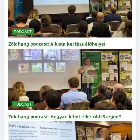
PODCAST
Zöldhang podcast: A lusta kertész élőhelyei
PODCAST
Zöldhang podcast: Hogyan lehet élhetőbb Szeged?