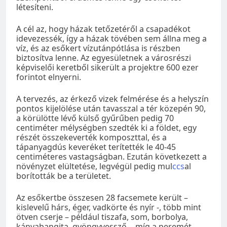
létesíteni.
A cél az, hogy házak tetőzetéről a csapadékot
idevezessék, így a házak tövében sem állna meg a
víz, és az esőkert vízutánpótlása is részben
biztosítva lenne. Az egyesületnek a városrészi
képviselői keretből sikerült a projektre 600 ezer
forintot elnyerni.
A tervezés, az érkező vizek felmérése és a helyszín
pontos kijelölése után tavasszal a tér közepén 90,
a körülötte lévő külső gyűrűben pedig 70
centiméter mélységben szedték ki a földet, egy
részét összekeverték komposzttal, és a
tápanyagdús keveréket terítették le 40-45
centiméteres vastagságban. Ezután következett a
növényzet elültetése, legvégül pedig mul
ccs
al
borították be a területet.
Az esőkertbe összesen 28 facsemete került –
kislevelű hárs, éger, vadkörte és nyír -, több mint
ötven cserje – például tiszafa, som, borbolya,
kányabangita, gyöngyvessző -, míg a peremét