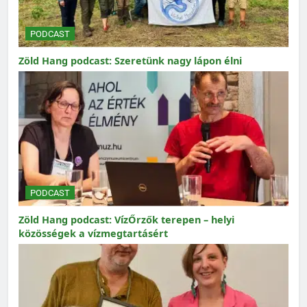
PODCAST
Zöld Hang podcast: Szeretünk nagy lápon élni
PODCAST
Zöld Hang podcast: VízŐrzők terepen – helyi
közösségek a vízmegtartásért