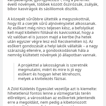
évelő növények, többek között őszirózsák, zsályák,
bíbor kasvirágok és sásliliomok díszítik.
A közepét sűrűbbre ültették a megszokottnál,
hogy itt a cserjék sűrű aljnövényzetet alkossanak.
Az esőkert még nincs teljesen kész, a befolyókat
kell majd kibélelni fóliával és kavicsokkal, hogy a
víz valóban el is jusson majd a kertbe (ha hetek
után egyszer végre lesz eső Kecskeméten is). Az
esőkert gondozását a helyi lakók vállalták – a nagy
szárazság ellenére, a gondoskodásnak hála a
nemrég kiültetett növények jó állapotban vannak.
A projekttel a lakosságnak is szeretnék
megmutatni, miért és mire is jó egy
esőkert és hogyan lehet létrehozni,
melyek a kivitelezés fázisai.
A Zöld Küldetés Egyesület vezetője azt is kiemelte:
hihetetlenül fontos lenne a vízmegtartás terén
előrelépni, a városokban az esőkertek jelentenék
erre a megoldást, nem pedig a kibetonozott