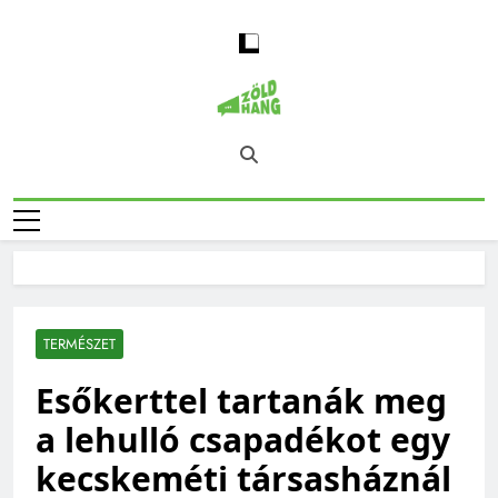
Skip
to
content
Magyarország
Zöld Hang – Természet, Klímaváltozás,
Zöld Hangja
Fenntarthatóság, Jövő
TERMÉSZET
Esőkerttel tartanák meg
a lehulló csapadékot egy
kecskeméti társasháznál