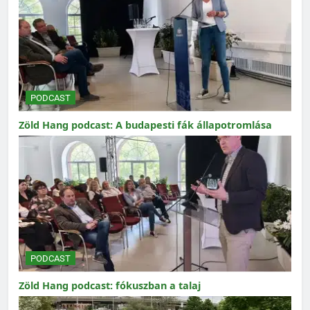
PODCAST
Zöld Hang podcast: A budapesti fák állapotromlása
PODCAST
Zöld Hang podcast: fókuszban a talaj