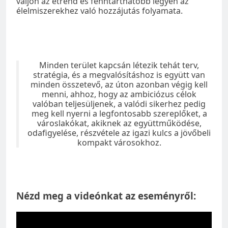
váljon az étrend és fenntarthatóbb legyen az
élelmiszerekhez való hozzájutás folyamata.
Minden terület kapcsán létezik tehát terv,
stratégia, és a megvalósításhoz is együtt van
minden összetevő, az úton azonban végig kell
menni, ahhoz, hogy az ambiciózus célok
valóban teljesüljenek, a valódi sikerhez pedig
meg kell nyerni a legfontosabb szereplőket, a
városlakókat, akiknek az együttműködése,
odafigyelése, részvétele az igazi kulcs a jövőbeli
kompakt városokhoz.
Nézd meg a videónkat az eseményről: