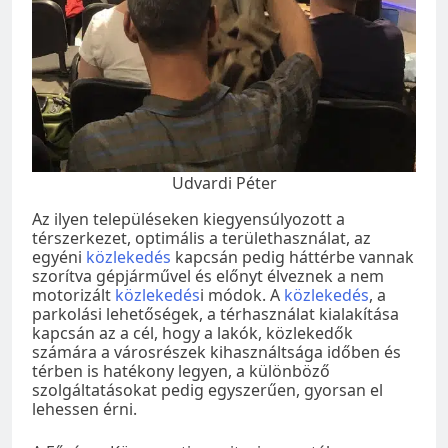
Udvardi Péter
Az ilyen településeken kiegyensúlyozott a
térszerkezet, optimális a területhasználat, az
egyéni
közlekedés
kapcsán pedig háttérbe vannak
szorítva gépjárművel és előnyt élveznek a nem
motorizált
közlekedés
i módok. A
közlekedés
, a
parkolási lehetőségek, a térhasználat kialakítása
kapcsán az a cél, hogy a lakók, közlekedők
számára a városrészek kihasználtsága időben és
térben is hatékony legyen, a különböző
szolgáltatásokat pedig egyszerűen, gyorsan el
lehessen érni.