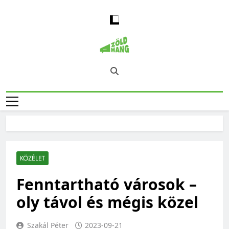
Skip
to
content
Magyarország
Zöld Hang – Természet, Klímaváltozás,
Zöld Hangja
Fenntarthatóság, Jövő
KÖZÉLET
Fenntartható városok –
oly távol és mégis közel
Szakál Péter
2023-09-21