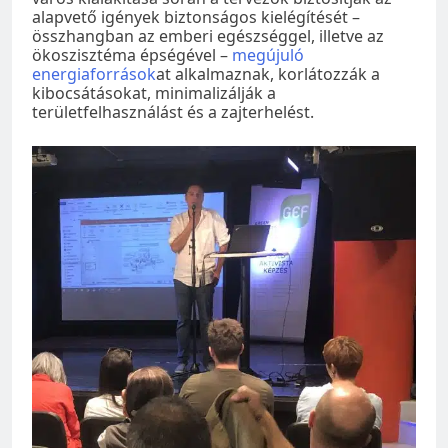
alapvető igények biztonságos kielégítését –
összhangban az emberi egészséggel, illetve az
ökoszisztéma épségével –
megújuló
energiaforrások
at alkalmaznak, korlátozzák a
kibocsátásokat, minimalizálják a
területfelhasználást és a zajterhelést.