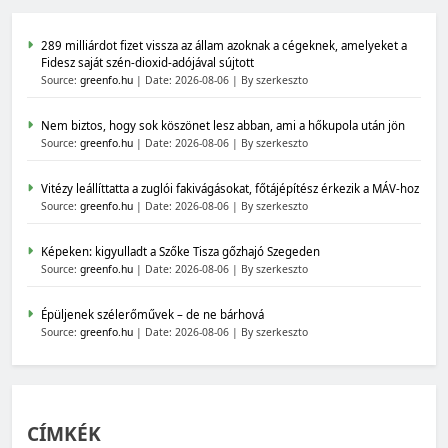
289 milliárdot fizet vissza az állam azoknak a cégeknek, amelyeket a
Fidesz saját szén-dioxid-adójával sújtott
Source:
greenfo.hu
Date: 2026-08-06
By szerkeszto
Nem biztos, hogy sok köszönet lesz abban, ami a hőkupola után jön
Source:
greenfo.hu
Date: 2026-08-06
By szerkeszto
Vitézy leállíttatta a zuglói fakivágásokat, főtájépítész érkezik a MÁV-hoz
Source:
greenfo.hu
Date: 2026-08-06
By szerkeszto
Képeken: kigyulladt a Szőke Tisza gőzhajó Szegeden
Source:
greenfo.hu
Date: 2026-08-06
By szerkeszto
Épüljenek szélerőművek – de ne bárhová
Source:
greenfo.hu
Date: 2026-08-06
By szerkeszto
CÍMKÉK