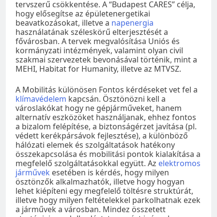
tervszerű csökkentése. A “Budapest CARES” célja,
hogy elősegítse az épületenergetikai
beavatkozásokat, illetve a
napenergia
használatának széleskörű elterjesztését a
fővárosban. A tervek megvalósítása Uniós és
kormányzati intézmények, valamint olyan civil
szakmai szervezetek bevonásával történik, mint a
MEHI, Habitat for Humanity, illetve az MTVSZ.
A Mobilitás különösen Fontos kérdéseket vet fel a
klímavédelem
kapcsán. Ösztönözni kell a
városlakókat hogy ne gépjárműveket, hanem
alternatív eszközöket használjanak, ehhez fontos
a bizalom felépítése, a biztonságérzet javítása (pl.
védett kerékpársávok fejlesztése), a különböző
hálózati elemek és szolgáltatások hatékony
összekapcsolása és mobilitási pontok kialakítása a
megfelelő szolgáltatásokkal együtt. Az
elektromos
járművek
esetében is kérdés, hogy milyen
ösztönzők alkalmazhatók, illetve hogy hogyan
lehet kiépíteni egy megfelelő töltésre struktúrát,
illetve hogy milyen feltételekkel parkolhatnak ezek
a járművek a városban. Mindez összetett