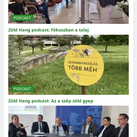
PODCAST
Zöld Hang podcast: fókuszban a talaj
PODCAST
Zöld Hang podcast: Az a szép zöld gyep