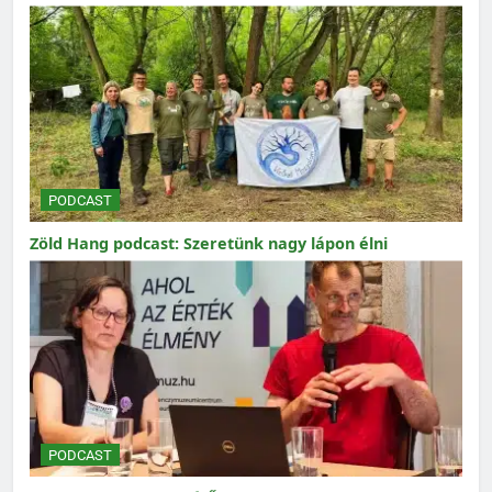
PODCAST
Zöld Hang podcast: Szeretünk nagy lápon élni
PODCAST