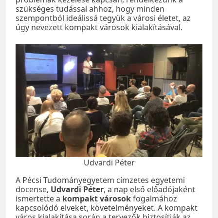
szükséges tudással ahhoz, hogy minden
szempontból ideálissá tegyük a városi életet, az
úgy nevezett kompakt városok kialakításával.
Udvardi Péter
A Pécsi Tudományegyetem címzetes egyetemi
docense,
Udvardi Péter
, a nap első előadójaként
ismertette a
kompakt városok
fogalmához
kapcsolódó elveket, követelményeket. A kompakt
város kialakítása során a tervezők biztosítják az