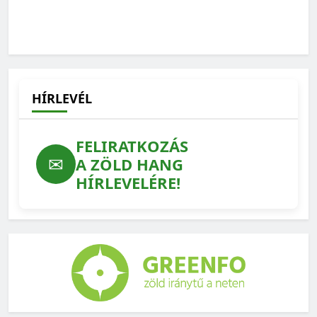
Ilyen lehetne a védett erdeink jövője – feladatlista a
WWF-től
2026-07-15
HÍRLEVÉL
FELIRATKOZÁS
✉
A ZÖLD HANG
HÍRLEVELÉRE!