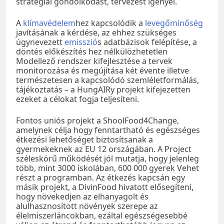
stratégiai gondolkodást, tervezést igényel.
A
klímavédelem
hez kapcsolódik a
levegőminőség
javításának a kérdése, az ehhez szükséges
úgynevezett
emisszió
s adatbázisok felépítése, a
döntés előkészítés hez nélkülözhetetlen
Modellező rendszer kifejlesztése a tervek
monitorozása és megújítása két évente illetve
természetesen a kapcsolódó szemléletformálás,
tájékoztatás – a HungAIRy projekt kifejezetten
ezeket a célokat fogja teljesíteni.
Fontos uniós projekt a ShoolFood4Change,
amelynek célja hogy fenntartható és egészséges
étkezési lehetőséget biztosítsanak a
gyermekeknek az EU 12 országában. A Project
széleskörű működését jól mutatja, hogy jelenleg
több, mint 3000 iskolában, 600 000 gyerek Vehet
részt a programban. Az étkezés kapcsán egy
másik projekt, a DivinFood hivatott elősegíteni,
hogy növekedjen az elhanyagolt és
alulhasznosított növények szerepe az
élelmiszerláncokban, ezáltal egészségesebbé