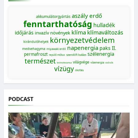
aszály
erdő
akkumulátorgyártás
fenntarthatóság
hulladék
klíma
klímaváltozás
időjárás
invazív növények
környezetvédelem
kirándulóhelyek
napenergia
paks II.
medvehagyma
miyawaki erdő
szélenergia
permafroszt
szendőfi balázs
repülő mókus
természet
világvége
vízenergia
technofasizmus
vízőrzők
vízügy
ökofalu
PODCAST