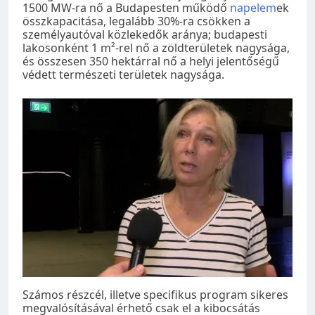
1500 MW-ra nő a Budapesten működő
napelem
ek
összkapacitása, legalább 30%-ra csökken a
személyautóval közlekedők aránya; budapesti
lakosonként 1 m²-rel nő a zöldterületek nagysága,
és összesen 350 hektárral nő a helyi jelentőségű
védett természeti területek nagysága.
Számos részcél, illetve specifikus program sikeres
megvalósításával érhető csak el a kibocsátás