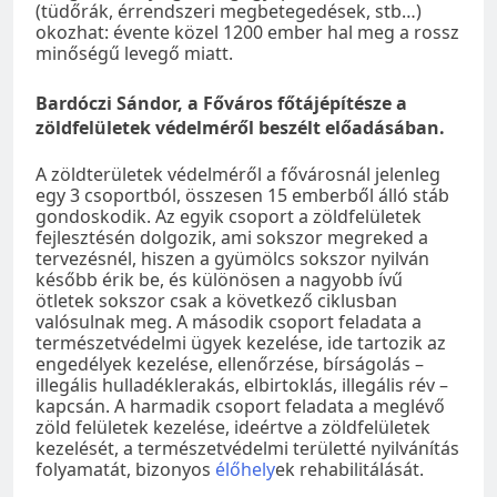
(tüdőrák, érrendszeri megbetegedések, stb…)
okozhat: évente közel 1200 ember hal meg a rossz
minőségű levegő miatt.
Bardóczi Sándor, a Főváros főtájépítésze a
zöldfelületek védelméről beszélt előadásában.
A zöldterületek védelméről a fővárosnál jelenleg
egy 3 csoportból, összesen 15 emberből álló stáb
gondoskodik. Az egyik csoport a zöldfelületek
fejlesztésén dolgozik, ami sokszor megreked a
tervezésnél, hiszen a gyümölcs sokszor nyilván
később érik be, és különösen a nagyobb ívű
ötletek sokszor csak a következő ciklusban
valósulnak meg. A második csoport feladata a
természetvédelmi ügyek kezelése, ide tartozik az
engedélyek kezelése, ellenőrzése, bírságolás –
illegális hulladéklerakás, elbirtoklás, illegális rév –
kapcsán. A harmadik csoport feladata a meglévő
zöld felületek kezelése, ideértve a zöldfelületek
kezelését, a természetvédelmi területté nyilvánítás
folyamatát, bizonyos
élőhely
ek rehabilitálását.