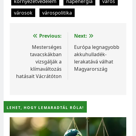
környezetvédelem
napenergia
város
városok
várospolitika
Bejegyzés
Previous:
Next:
navigáció
Mesterséges
Európa legnagyobb
tavacskákban
akkuhulladék-
vizsgálják a
lerakatává válhat
klímaváltozás
Magyarország
hatásait Vácrátóton
LEHET, HOGY LEMARADTÁL RÓLA!