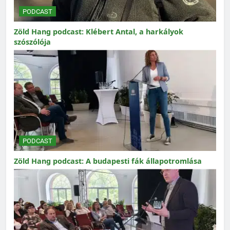
PODCAST
Zöld Hang podcast: Klébert Antal, a harkályok
szószólója
PODCAST
Zöld Hang podcast: A budapesti fák állapotromlása