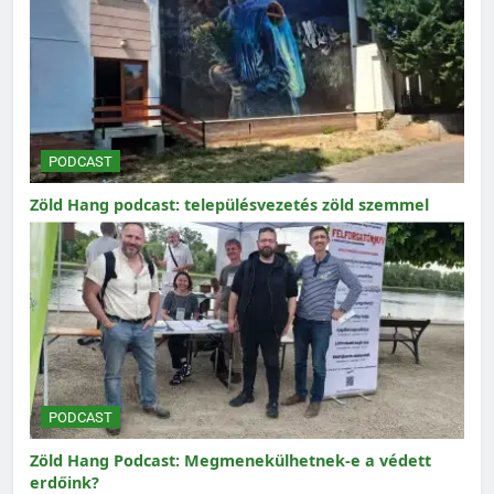
PODCAST
Zöld Hang podcast: településvezetés zöld szemmel
PODCAST
Zöld Hang Podcast: Megmenekülhetnek-e a védett
erdőink?