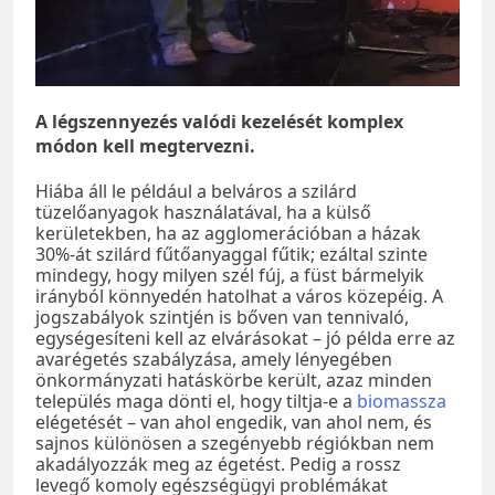
A légszennyezés valódi kezelését komplex
módon kell megtervezni.
Hiába áll le például a belváros a szilárd
tüzelőanyagok használatával, ha a külső
kerületekben, ha az agglomerációban a házak
30%-át szilárd fűtőanyaggal fűtik; ezáltal szinte
mindegy, hogy milyen szél fúj, a füst bármelyik
irányból könnyedén hatolhat a város közepéig. A
jogszabályok szintjén is bőven van tennivaló,
egységesíteni kell az elvárásokat – jó példa erre az
avarégetés szabályzása, amely lényegében
önkormányzati hatáskörbe került, azaz minden
település maga dönti el, hogy tiltja-e a
biomassza
elégetését – van ahol engedik, van ahol nem, és
sajnos különösen a szegényebb régiókban nem
akadályozzák meg az égetést. Pedig a rossz
levegő komoly egészségügyi problémákat