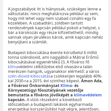
A jogszabályok itt is hiányosak, szükséges lenne a
változtatás: nincs meghatározva például az sem,
hogy mit lehet vagy nem szabad csinálni egy fa
közelében. A szabadtéri, zöldben tartott
rendezvények kapcsán például pokoli a helyzet, s
bár a károkozás egy része kifizettethető, mindig
vannak olyan járulékos károk, amik kapcsán nehéz
benyújtani a számlát.
Budapest kibocsátása évente körülbelül 6 millió
tonna széndioxid, ami nagyjából a Mátrai Erőmű
kibocsátásával egyenértékű (!). A főváros fő
klíma
védelmi célkitűzése első olvasásra talán
merészen hangzik, ugyanakkor elérhető: a város
szén-dioxid-kibocsátás
a csökkenjen legalább 40%-
kal 2030-ra a 2015. évi szinthez képest.
Ámon Ada,
a Fővárosi Önkormányzat
Klíma
- és
Környezetügyi főosztályának vezetője
bemutatta a főváros jövőképét a
klímavédelem
kapcsán.
A vízió részeként a következő
időszakban a budapesti lakások egyharmada
energetikai korszerűsítést hajt végre, jelentősen,