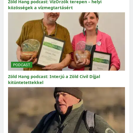
Zöld Hang podcast: VízŐrzők terepen – helyi
közösségek a vízmegtartásért
PODCAST
Zöld Hang podcast: Interjú a Zöld Civil Díjjal
kitüntetettekkel