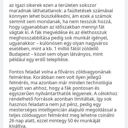
az igazi sikerek ezen a területen sokszor
maradnak láthatatlanok: a faültetések számával
könnyen lehet büszkélkedni, ám ezek a számok
semmit sem mondanak, ha nem tesszük hozzá,
hogy ugyanabban az időszakban mennyi fát
vágtak ki. A fák megvédése és az élethosszuk
meghosszabbítása pedig sok munkát igényel,
ugyanakkor – különösen egy olyan nagyváros
esetében, mint a kb. 1 millió fától zöldellő
Budapest – közel sem olyan látványos, mint
például egy erdő telepítése.
Fontos feladat volna a főváros zöldvagyonának
felmérése. Korábban nem volt ilyen jellegű
felmérés, ma azonban már minden technológia
együtt van ahhoz, hogy a fák pontosan és
egyszerűen nyilvántarthatók legyenek. A célokhoz
rendelhető források azonban limitáltak, így sok
hasznos feladatra nem jut pénz, pedig egy
mesterséges intelligencián alapuló megoldással a
teljes zöldvagyon felmérést meg lehetne csinálni
26 nap alatt, ezzel mintegy 50 év munkáját
kiváltva.