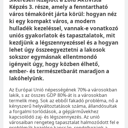
Képzés 3. része, amely a fenntartható
város témakörét járta körül: hogyan néz
ki egy kompakt város, a modern
hulladék kezeléssel, vannak-e vonatkozó
uniós gyakorlatok és tapasztalatok, mit
kezdjünk a légszennyezéssel és a hogyan
lehet úgy összeegyeztetni a lakosok
sokszor egymásnak ellentmondó
igényeit úgy, hogy közben élhető,
ember- és természetbarát maradjon a
lakóhelyünk.
Az Európai Unió népességének 70%-a városokban
lakik, s az összes GDP 80%-át is a városokban
termelik meg. Sok az ebből fakadó probléma, nő a
kényszerű helyváltoztatások száma, állandósultak
a forgalmi torlódások, a gépjárművekhez
kapcsolódó zaj- és légszennyezés. Az unió
városaiban rengeteg tapasztalat halmozódott fel e
problémák kezelése kapcsán, rendelkezünk a