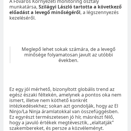
A Főváros Környezeti monitoring osztály
munkatársa,
Szilágyi László tartotta a következő
előadást a levegő minőségéről
, a légszennyezés
kezeléséről.
Meglepő lehet sokak számára, de a levegő
minősége folyamatosan javult az utóbbi
években.
Ez egy jól mérhető, bizonyított globális trend az
egész északi féltekén, amelynek a pontos oka nem
ismert, illetve nem köthető konkrét
intézkedésekhez; sokan azt gondolják, hogy az El
Ninjo/La Ninja áramlatokkal van összefüggésben.
Ez egyrészt természetesen jó hír, másrészt félő,
hogy a javuló értékek megtévesztik, „elaltatják”
szakembereket, és persze a közvéleményt.