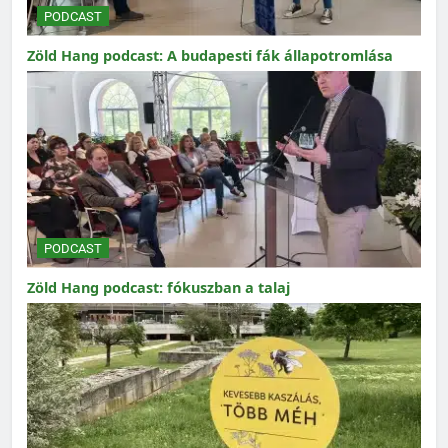
PODCAST
Zöld Hang podcast: A budapesti fák állapotromlása
PODCAST
Zöld Hang podcast: fókuszban a talaj