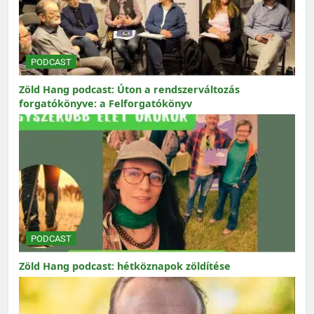
PODCAST
Zöld Hang podcast: Úton a rendszerváltozás
forgatókönyve: a Felforgatókönyv
PODCAST
Zöld Hang podcast: hétköznapok zöldítése