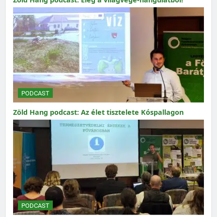
PODCAST
Zöld Hang podcast: Az élet tisztelete Kóspallagon
PODCAST