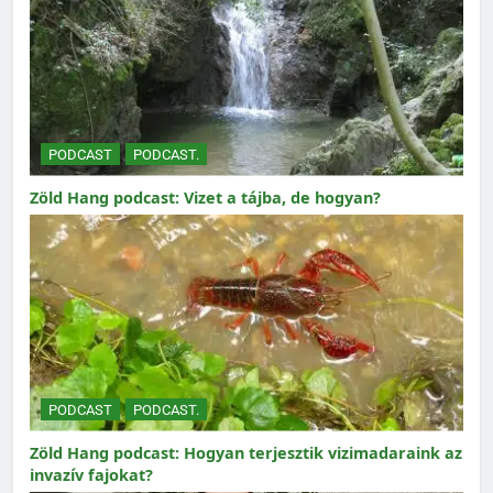
PODCAST
PODCAST.
Zöld Hang podcast: Vizet a tájba, de hogyan?
PODCAST
PODCAST.
Zöld Hang podcast: Hogyan terjesztik vizimadaraink az
invazív fajokat?