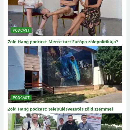
PODCAST
Zöld Hang podcast: Merre tart Európa zöldpolitikája?
PODCAST
Zöld Hang podcast: településvezetés zöld szemmel