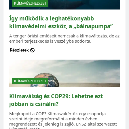
KLÍMAVÉSZHELYZET
Így működik a leghatékonyabb
klímavédelmi eszköz, a „bálnapumpa”
A tenger óriási emlőseit nemcsak a klímaváltozás, de az
emberi terjeszkedés is veszélybe sodorta.
Részletek
KLÍMAVÉSZHELYZET
Klímaválság és COP29: Lehetne ezt
jobban is csinálni?
Megkopott a COP? Klímaszakértők egy csoportja
szerint ideje megreformálni a minden évben
megrendezett és jelenleg is zajló, ENSZ által szervezett
klímatalálkozót.