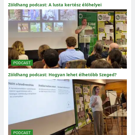
Zöldhang podcast: A lusta kertész élőhelyei
PODCAST
Zöldhang podcast: Hogyan lehet élhetőbb Szeged?
PODCAST