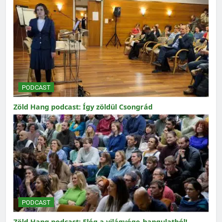
PODCAST
Zöld Hang podcast: Így zöldül Csongrád
PODCAST
Zöld Hang podcast: Elég a világvége-hangulatból!