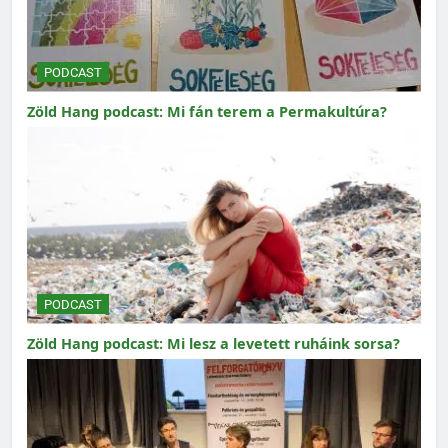
PODCAST
Zöld Hang podcast: Mi fán terem a Permakultúra?
PODCAST
Zöld Hang podcast: Mi lesz a levetett ruháink sorsa?