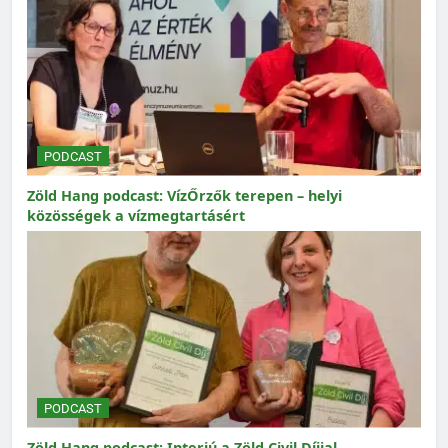
PODCAST
Zöld Hang podcast: VízŐrzők terepen – helyi
közösségek a vízmegtartásért
PODCAST
Zöld Hang podcast: Interjú a Zöld Civil Díjjal