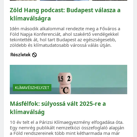
Zöld Hang podcast: Budapest válasza a
klímaválságra
Idén második alkalommal rendezte meg a Főváros a
Föld Napja Konferenciát, ahol szakértő vendégekkel
tekintették át, hol tart Budapest az egészségesebb,
zöldebb és klímatudatosabb várossá válás útján.
Részletek
KLÍMAVÉSZHELYZET
Másfélfok: súlyossá vált 2025-re a
klímaválság
10 év telt el a Párizsi Klímaegyezmény elfogadása óta.
Egy nemrég publikált nemzetközi összefoglaló alapján
a Föld rendszereinek több mint kétharmada ma már