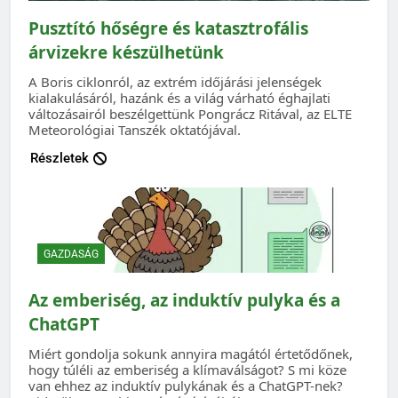
Pusztító hőségre és katasztrofális
árvizekre készülhetünk
A Boris ciklonról, az extrém időjárási jelenségek
kialakulásáról, hazánk és a világ várható éghajlati
változásairól beszélgettünk Pongrácz Ritával, az ELTE
Meteorológiai Tanszék oktatójával.
Részletek
GAZDASÁG
Az emberiség, az induktív pulyka és a
ChatGPT
Miért gondolja sokunk annyira magától értetődőnek,
hogy túléli az emberiség a klímaválságot? S mi köze
van ehhez az induktív pulykának és a ChatGPT-nek?