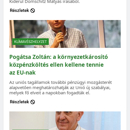
Kiderül Domschitz Mátyás írásából.
Részletek
KLÍMAVÉSZHELYZET
Pogátsa Zoltán: a környezetkárosító
közpénzköltés ellen kellene tennie
az EU-nak
Az uniós tagállamok további pénzügyi mozgásterét
alapvetően meghatározhatják az Unió új szabályai,
melyek fő elveit a napokban fogadták el.
Részletek