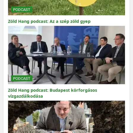
PODCAST
Zöld Hang podcast: Az a szép zöld gyep
PODCAST
Zöld Hang podcast: Budapest körforgásos
vízgazdálkodása