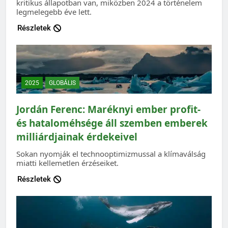
kritikus állapotban van, miközben 2024 a történelem
legmelegebb éve lett.
Részletek
2025
GLOBÁLIS
Jordán Ferenc: Maréknyi ember profit-
és hataloméhsége áll szemben emberek
milliárdjainak érdekeivel
Sokan nyomják el technooptimizmussal a klímaválság
miatti kellemetlen érzéseiket.
Részletek