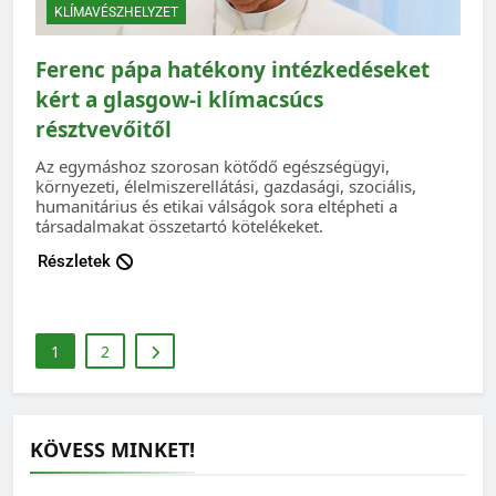
KLÍMAVÉSZHELYZET
Ferenc pápa hatékony intézkedéseket
kért a glasgow-i klímacsúcs
résztvevőitől
Az egymáshoz szorosan kötődő egészségügyi,
környezeti, élelmiszerellátási, gazdasági, szociális,
humanitárius és etikai válságok sora eltépheti a
társadalmakat összetartó kötelékeket.
Részletek
1
2
KÖVESS MINKET!