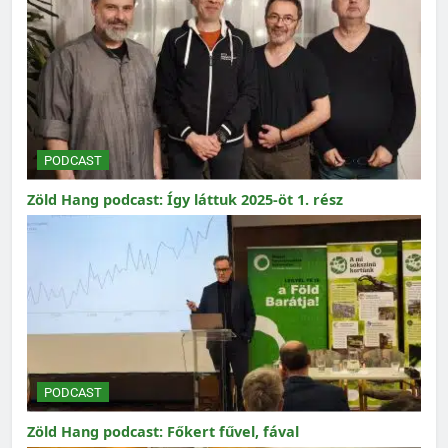
PODCAST
Zöld Hang podcast: Így láttuk 2025-öt 1. rész
PODCAST
Zöld Hang podcast: Főkert fűvel, fával