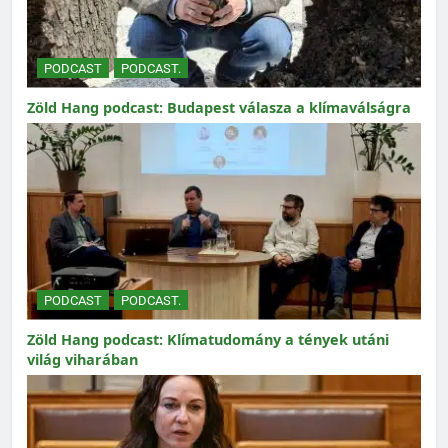
PODCAST
PODCAST.
Zöld Hang podcast: Budapest válasza a klímaválságra
PODCAST
PODCAST.
Zöld Hang podcast: Klímatudomány a tények utáni
világ viharában