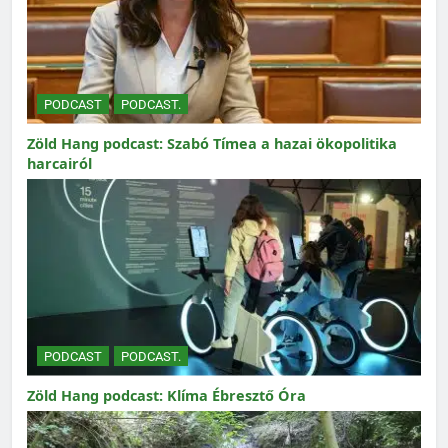
PODCAST
PODCAST.
Zöld Hang podcast: Szabó Tímea a hazai ökopolitika
harcairól
PODCAST
PODCAST.
Zöld Hang podcast: Klíma Ébresztő Óra