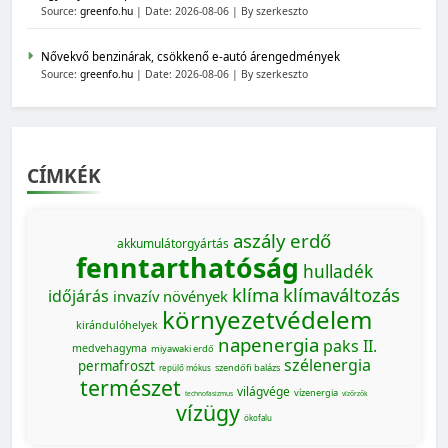
Source:
greenfo.hu
Date: 2026-08-06
By szerkeszto
Nővekvő benzinárak, csökkenő e-autó árengedmények
Source:
greenfo.hu
Date: 2026-08-06
By szerkeszto
CÍMKÉK
aszály
erdő
akkumulátorgyártás
fenntarthatóság
hulladék
klíma
klímaváltozás
időjárás
invazív növények
környezetvédelem
kirándulóhelyek
napenergia
paks II.
medvehagyma
miyawaki erdő
szélenergia
permafroszt
szendőfi balázs
repülő mókus
természet
világvége
vízenergia
technofasizmus
vízőrzők
vízügy
ökofalu