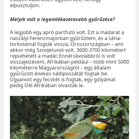
elpusztuljon.
Melyik volt a legemlékezetesebb gyűrűzése?
A legjobb egy apró partfutó volt. Ezt a madarat a
naszályi Ferencmajorban gyűrűztem, és a Léna-
torkolatnál fogták vissza, Oroszországban – ami
akkor még Szovjetunió volt. 3600-3700 kilométert
repülhetett a madár. Ennél távolabbról is volt
visszajelzésem, Afrikában például – több mint 5000
kilométerre Magyarországtól – egy általam
gyűrűzött énekes nádiposzátát fogtak be.
Ugyanott egy fecskét is fogtak, egy gólyámat
pedig Dél-Afrikában olvasták le.