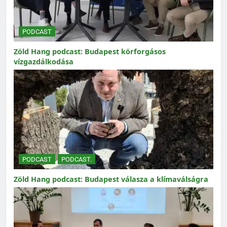
PODCAST
Zöld Hang podcast: Budapest körforgásos
vízgazdálkodása
PODCAST
PODCAST.
Zöld Hang podcast: Budapest válasza a klímaválságra