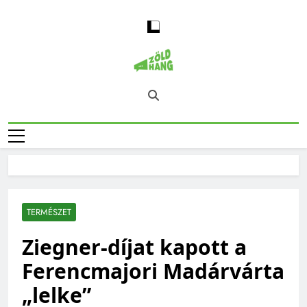
Skip
to
content
Magyarország
Zöld Hang – Természet, Klímaváltozás,
Zöld Hangja
Fenntarthatóság, Jövő
TERMÉSZET
Ziegner-díjat kapott a
Ferencmajori Madárvárta
„lelke”