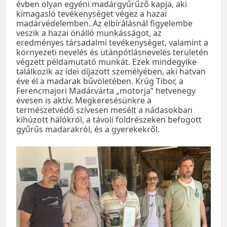
évben olyan egyéni madárgyűrűző kapja, aki
kimagasló tevékenységet végez a hazai
madárvédelemben. Az elbírálásnál figyelembe
veszik a hazai önálló munkásságot, az
eredményes társadalmi tevékenységet, valamint a
környezeti nevelés és utánpótlásnevelés területén
végzett példamutató munkát. Ezek mindegyike
találkozik az idei díjazott személyében, aki hatvan
éve él a madarak bűvöletében. Krúg Tibor, a
Ferencmajori Madárvárta „motorja” hetvenegy
évesen is aktív. Megkeresésünkre a
természetvédő szívesen mesélt a nádasokban
kihúzott hálókról, a távoli földrészeken befogott
gyűrűs madarakról, és a gyerekekről.