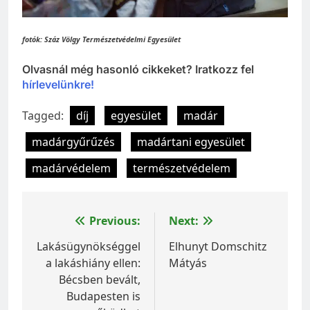
fotók: Száz Völgy Természetvédelmi Egyesület
Olvasnál még hasonló cikkeket? Iratkozz fel
hírlevelünkre!
Tagged:
díj
egyesület
madár
madárgyűrűzés
madártani egyesület
madárvédelem
természetvédelem
Bejegyzés
Previous:
Next:
navigáció
Lakásügynökséggel
Elhunyt Domschitz
a lakáshiány ellen:
Mátyás
Bécsben bevált,
Budapesten is