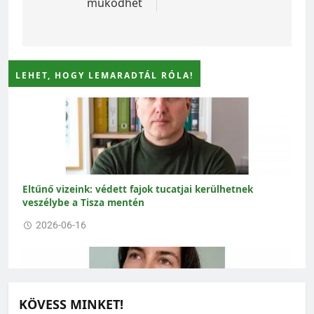
működhet
LEHET, HOGY LEMARADTÁL RÓLA!
Eltűnő vizeink: védett fajok tucatjai kerülhetnek
veszélybe a Tisza mentén
2026-06-16
KÖVESS MINKET!