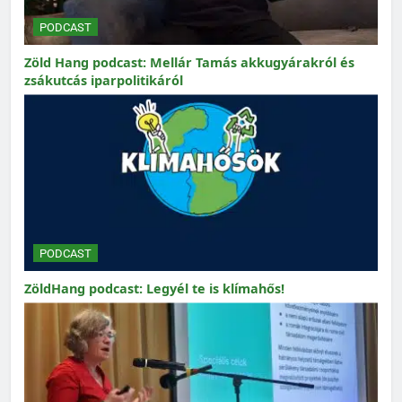
PODCAST
Zöld Hang podcast: Mellár Tamás akkugyárakról és
zsákutcás iparpolitikáról
PODCAST
ZöldHang podcast: Legyél te is klímahős!