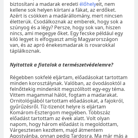
biztosítani a madarak eredeti
élőhely
eit, nem
kellene sok helyen kiirtani a fákat, az erdőket.
Azért is csökken a madárállomány, mert nincsen
életterük. Csodálkoznak az emberek, hogy sok a
szúnyog és a légy? Persze, hogy sok van, hiszen
nincs, ami megegye őket. Egy fecske például egy
kiló legyet is elfogyaszt amíg Magyarországon
van, és az apró énekesmadarak is rovarokkal
táplálkoznak.
Nyitottak a fiatalok a természetvédelemre?
Régebben sokfelé eljártam, előadásokat tartottam
minden korosztálynak. Valóban, az óvodásoktól a
felnőttekig mindenkit megszólított egy-egy téma.
Vittem magammal hálót, fogtam a madarakat.
Ornitológiából tartottam előadásokat, a fajokról,
gyűrűzésről. Tíz-tizenöt helyre is eljártam
Komárom-Esztergom megyében. Többszáz
előadást tartottam az évek alatt. Volt olyan
napom, hogy három előadást is megoldottam,
Várgesztesen kezdtem, majd átmentem
Agostyánba, onnan pedig Tardosra. Ma már más a