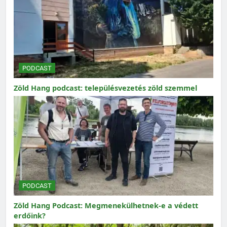
PODCAST
Zöld Hang podcast: településvezetés zöld szemmel
PODCAST
Zöld Hang Podcast: Megmenekülhetnek-e a védett
erdőink?