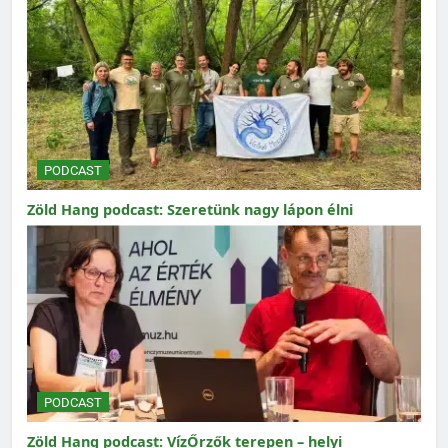
PODCAST
Zöld Hang podcast: Szeretünk nagy lápon élni
PODCAST
Zöld Hang podcast: VízŐrzők terepen – helyi