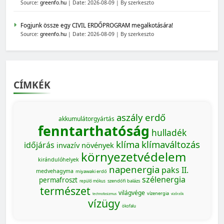
Source:
greenfo.hu
Date: 2026-08-09
By szerkeszto
Fogjunk össze egy CIVIL ERDŐPROGRAM megalkotására!
Source:
greenfo.hu
Date: 2026-08-09
By szerkeszto
CÍMKÉK
aszály
erdő
akkumulátorgyártás
fenntarthatóság
hulladék
klíma
klímaváltozás
időjárás
invazív növények
környezetvédelem
kirándulóhelyek
napenergia
paks II.
medvehagyma
miyawaki erdő
szélenergia
permafroszt
szendőfi balázs
repülő mókus
természet
világvége
vízenergia
technofasizmus
vízőrzők
vízügy
ökofalu