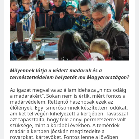
Milyennek látja a védett madarak és a
természetvédelem helyzetét ma Magyarországon?
Az igazat megvallva az állam idehaza „nincs odáig
a madarakért”. Sokan nem is értik, miért fontos a
madárvédelem. Rettentő hasznosak ezek az
élőlények. Egy ismerősömnek készítettem odúkat,
amiket tél végén kihelyezett a kertjében. Tavasszal
azt tapasztalta, hogy fele annyi permetszerre volt
szüksége, mint a korábbi években. A temérdek
madár a kertben jócskán megtizedelte a
rovarokat, kártevőket. Fontos lenne a jövőben