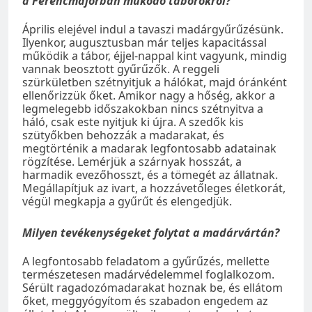
a Ferencmajorban működő táborokról?
Április elejével indul a tavaszi madárgyűrűzésünk.
Ilyenkor, augusztusban már teljes kapacitással
működik a tábor, éjjel-nappal kint vagyunk, mindig
vannak beosztott gyűrűzők. A reggeli
szürkületben szétnyitjuk a hálókat, majd óránként
ellenőrizzük őket. Amikor nagy a hőség, akkor a
legmelegebb időszakokban nincs szétnyitva a
háló, csak este nyitjuk ki újra. A szedők kis
szütyőkben behozzák a madarakat, és
megtörténik a madarak legfontosabb adatainak
rögzítése. Lemérjük a szárnyak hosszát, a
harmadik evezőhosszt, és a tömegét az állatnak.
Megállapítjuk az ivart, a hozzávetőleges életkorát,
végül megkapja a gyűrűt és elengedjük.
Milyen tevékenységeket folytat a madárvártán?
A legfontosabb feladatom a gyűrűzés, mellette
természetesen madárvédelemmel foglalkozom.
Sérült ragadozómadarakat hoznak be, és ellátom
őket, meggyógyítom és szabadon engedem az