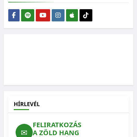
Amikor az ökológus rajzolni kezd – interjú Gallé-Szpisjak
Nikolettel
2026-06-15
„Az erdész fő terméke nem a faanyag, hanem az erdő”
2026-06-01
HÍRLEVÉL
FELIRATKOZÁS
✉
A ZÖLD HANG