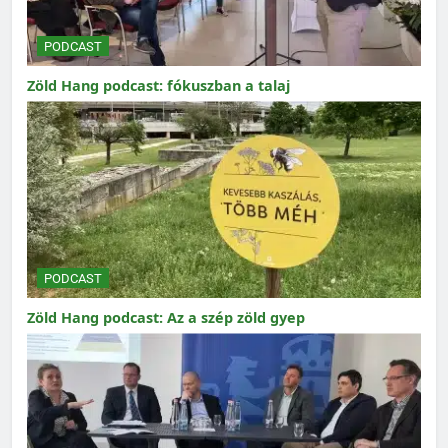
PODCAST
Zöld Hang podcast: fókuszban a talaj
PODCAST
Zöld Hang podcast: Az a szép zöld gyep