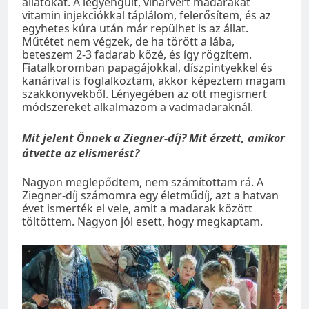
állatokat. A legyengült, viharvert madarakat
vitamin injekciókkal táplálom, felerősítem, és az
egyhetes kúra után már repülhet is az állat.
Műtétet nem végzek, de ha törött a lába,
beteszem 2-3 fadarab közé, és így rögzítem.
Fiatalkoromban papagájokkal, díszpintyekkel és
kanárival is foglalkoztam, akkor képeztem magam
szakkönyvekből. Lényegében az ott megismert
módszereket alkalmazom a vadmadaraknál.
Mit jelent Önnek a Ziegner-díj? Mit érzett, amikor
átvette az elismerést?
Nagyon meglepődtem, nem számítottam rá. A
Ziegner-díj számomra egy életműdíj, azt a hatvan
évet ismerték el vele, amit a madarak között
töltöttem. Nagyon jól esett, hogy megkaptam.