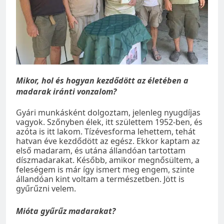
Mikor, hol és hogyan kezdődött az életében a
madarak iránti vonzalom?
Gyári munkásként dolgoztam, jelenleg nyugdíjas
vagyok. Szőnyben élek, itt születtem 1952-ben, és
azóta is itt lakom. Tízévesforma lehettem, tehát
hatvan éve kezdődött az egész. Ekkor kaptam az
első madaram, és utána állandóan tartottam
díszmadarakat. Később, amikor megnősültem, a
feleségem is már így ismert meg engem, szinte
állandóan kint voltam a természetben. Jött is
gyűrűzni velem.
Mióta gyűrűz madarakat?