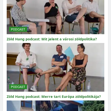
PODCAST
Zöld Hang podcast: Mit jelent a városi zöldpolitika?
PODCAST
Zöld Hang podcast: Merre tart Európa zöldpolitikája?