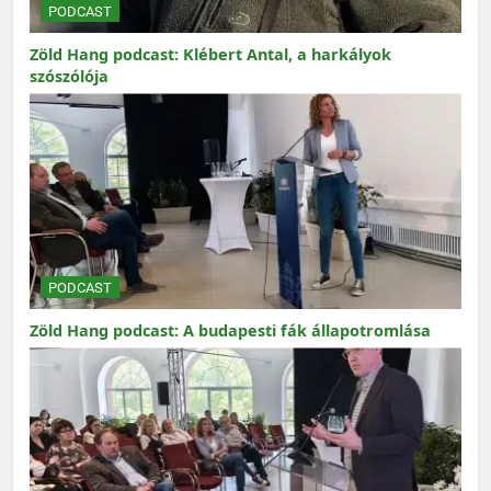
PODCAST
Zöld Hang podcast: Klébert Antal, a harkályok
szószólója
PODCAST
Zöld Hang podcast: A budapesti fák állapotromlása