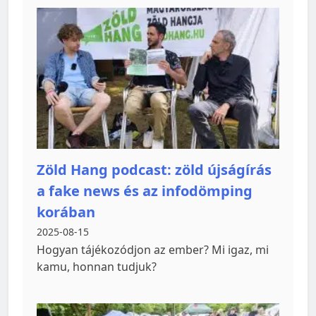
Zöld Hang podcast: zöld újságírás
a fake news és az infodömping
korában
2025-08-15
Hogyan tájékozódjon az ember? Mi igaz, mi
kamu, honnan tudjuk?