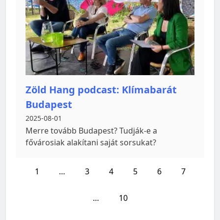
Zöld Hang podcast: Klímabarát
Budapest
2025-08-01
Merre tovább Budapest? Tudják-e a
fővárosiak alakítani saját sorsukat?
1
…
3
4
5
6
7
…
10