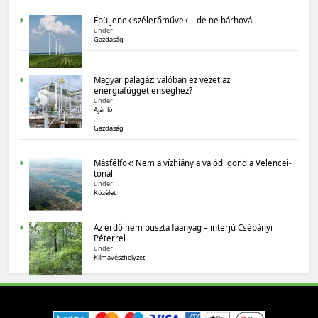
MAGYARORSZÁG SZÁMOKBAN
Épüljenek szélerőművek – de ne bárhová
under
Gazdaság
Magyarország számokban: Korai halálozás
légszennyezettség miatt
Magyar palagáz: valóban ez vezet az
energiafüggetlenséghez?
under
Ajánló
,
Gazdaság
Másfélfok: Nem a vízhiány a valódi gond a Velencei-
tónál
under
Közélet
MAGYARORSZÁG SZÁMOKBAN
Magyarország számokban: Fenntartható
Az erdő nem puszta faanyag – interjú Csépányi
versenyképesség
Péterrel
under
Klímavészhelyzet