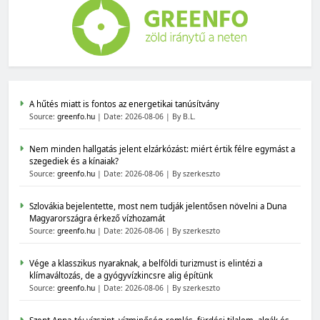
MAGYARORSZÁG SZÁMOKBAN
A hűtés miatt is fontos az energetikai tanúsítvány
Source:
greenfo.hu
Date: 2026-08-06
By B.L.
Magyarország számokban: a nők szerepvállalása a
közéletben
Nem minden hallgatás jelent elzárkózást: miért értik félre egymást a
szegediek és a kínaiak?
Source:
greenfo.hu
Date: 2026-08-06
By szerkeszto
Szlovákia bejelentette, most nem tudják jelentősen növelni a Duna
Magyarországra érkező vízhozamát
Source:
greenfo.hu
Date: 2026-08-06
By szerkeszto
Vége a klasszikus nyaraknak, a belföldi turizmust is elintézi a
MAGYARORSZÁG SZÁMOKBAN
klímaváltozás, de a gyógyvízkincsre alig építünk
Source:
greenfo.hu
Date: 2026-08-06
By szerkeszto
Magyarország számokban: Fogyasztási lábnyom