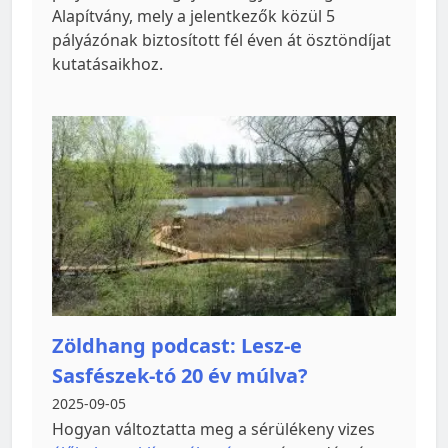
Alapítvány, mely a jelentkezők közül 5
pályázónak biztosított fél éven át ösztöndíjat
kutatásaikhoz.
Zöldhang podcast: Lesz-e
Sasfészek-tó 20 év múlva?
2025-09-05
Hogyan változtatta meg a sérülékeny vizes