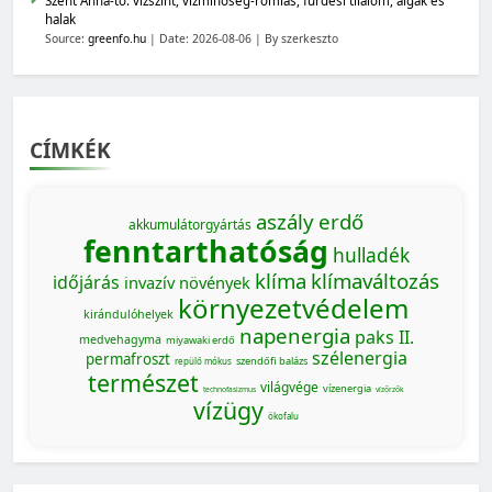
Szent Anna-tó: vízszint, vízminőség-romlás, fürdési tilalom, algák és
halak
Source:
greenfo.hu
Date: 2026-08-06
By szerkeszto
CÍMKÉK
MAGYARORSZÁG SZÁMOKBAN
aszály
erdő
Magyarország számokban: Elkerülhető halálozások
akkumulátorgyártás
fenntarthatóság
hulladék
klíma
klímaváltozás
időjárás
invazív növények
környezetvédelem
kirándulóhelyek
napenergia
paks II.
medvehagyma
miyawaki erdő
szélenergia
permafroszt
szendőfi balázs
repülő mókus
természet
világvége
vízenergia
technofasizmus
vízőrzők
vízügy
ökofalu
MAGYARORSZÁG SZÁMOKBAN
Magyarország számokban: Vad, vadászat