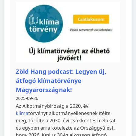
Zöld Hang podcast: Legyen új,
átfogó klímatörvénye
Magyarországnak!
2025-09-26
Az Alkotmánybíróság a 2020. évi
klíma
törvényt alkotmányellenesnek ítélte
meg, törölte a 2030. évi csökkentési célokat
és egyben arra kötelezte az Országgyűlést,
hogy 2026. június 30-ig alkosson átfogó