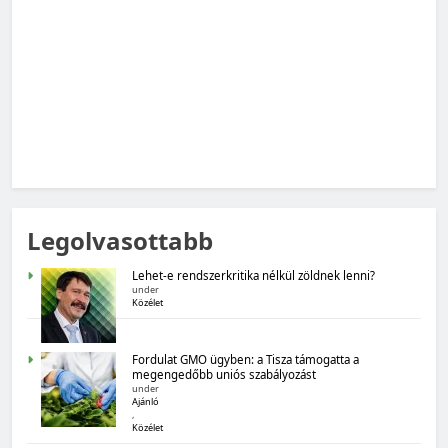
MAGYARORSZÁG SZÁMOKBAN
Tizenhat adatsor a tizenhat évről
Legolvasottabb
MAGYARORSZÁG SZÁMOKBAN
Lehet-e rendszerkritika nélkül zöldnek lenni?
Magyarország számokban: Boldogság
under
Közélet
Fordulat GMO ügyben: a Tisza támogatta a
megengedőbb uniós szabályozást
under
Ajánló
,
Közélet