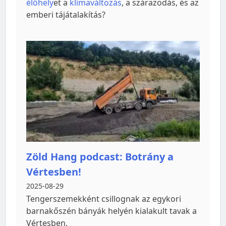
élőhely
et a
klímaváltozás
, a szárazodás, és az
emberi tájátalakítás?
Zöld Hang podcast: Botrány a
Vértesben!
2025-08-29
Tengerszemekként csillognak az egykori
barnakőszén bányák helyén kialakult tavak a
Vértesben.