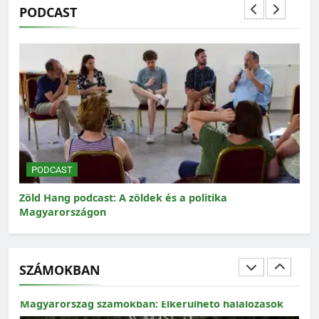
PODCAST
MAGYARORSZÁG SZÁMOKBAN
Magyarország számokban: Fogyasztási lábnyom
PODCAST
P
Zöld Hang podcast: A zöldek és a politika
Zöl
Magyarországon
SZÁMOKBAN
MAGYARORSZÁG SZÁMOKBAN
Magyarország számokban: Elkerülhető halálozások