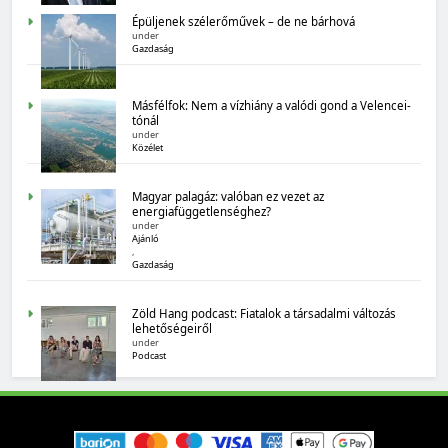
Épüljenek szélerőművek – de ne bárhová
Magyarország számokban: biogazdálkodás
under
Gazdaság
Másfélfok: Nem a vízhiány a valódi gond a Velencei-
tónál
under
Közélet
Magyar palagáz: valóban ez vezet az
energiafüggetlenséghez?
under
MAGYARORSZÁG SZÁMOKBAN
Ajánló
,
Tizenhat adatsor a tizenhat évről
Gazdaság
Zöld Hang podcast: Fiatalok a társadalmi változás
lehetőségeiről
under
Podcast