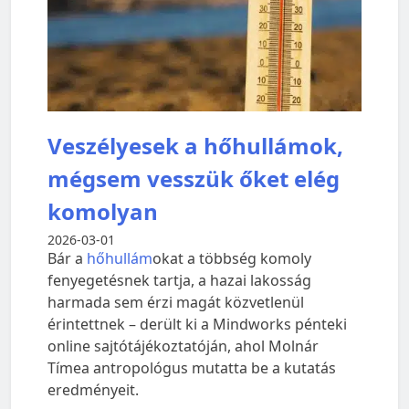
Veszélyesek a hőhullámok,
mégsem vesszük őket elég
komolyan
2026-03-01
Bár a
hőhullám
okat a többség komoly
fenyegetésnek tartja, a hazai lakosság
harmada sem érzi magát közvetlenül
érintettnek – derült ki a Mindworks pénteki
online sajtótájékoztatóján, ahol Molnár
Tímea antropológus mutatta be a kutatás
eredményeit.