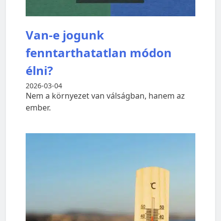
Van-e jogunk
fenntarthatatlan módon
élni?
2026-03-04
Nem a környezet van válságban, hanem az
ember.