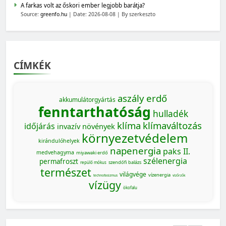
A farkas volt az őskori ember legjobb barátja?
Source:
greenfo.hu
Date: 2026-08-08
By szerkeszto
CÍMKÉK
aszály
erdő
akkumulátorgyártás
fenntarthatóság
hulladék
klíma
klímaváltozás
időjárás
invazív növények
környezetvédelem
kirándulóhelyek
napenergia
paks II.
medvehagyma
miyawaki erdő
szélenergia
permafroszt
szendőfi balázs
repülő mókus
természet
világvége
vízenergia
MAGYARORSZÁG SZÁMOKBAN
technofasizmus
vízőrzők
vízügy
ökofalu
Magyarország számokban: a nők szerepvállalása a
közéletben