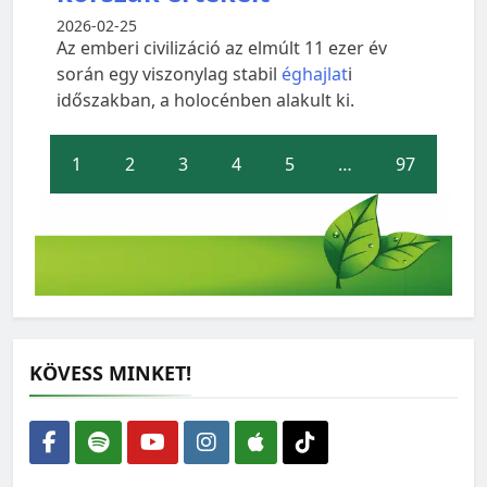
2026-02-25
Az emberi civilizáció az elmúlt 11 ezer év
során egy viszonylag stabil
éghajlat
i
időszakban, a holocénben alakult ki.
1
2
3
4
5
…
97
KÖVESS MINKET!