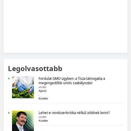
gazdasági várakozások
MAGYARORSZÁG SZÁMOKBAN
Legolvasottabb
Magyarország számokban: Államadósság
Fordulat GMO ügyben: a Tisza támogatta a
megengedőbb uniós szabályozást
under
Ajánló
,
Közélet
Lehet-e rendszerkritika nélkül zöldnek lenni?
under
Közélet
MAGYARORSZÁG SZÁMOKBAN